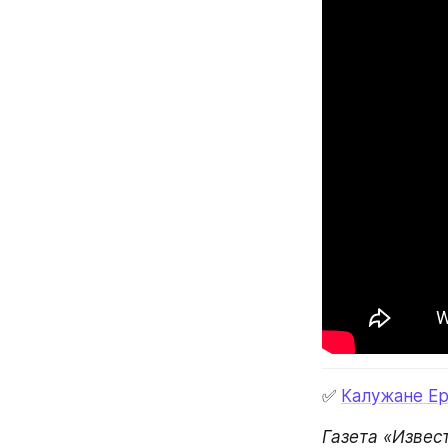
✅ 
Калужане Е
Газета «Извес