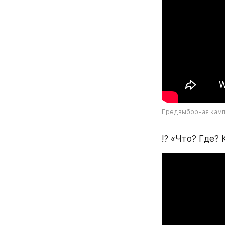
Предвыборная камп
⁉️ «Что? Где? 