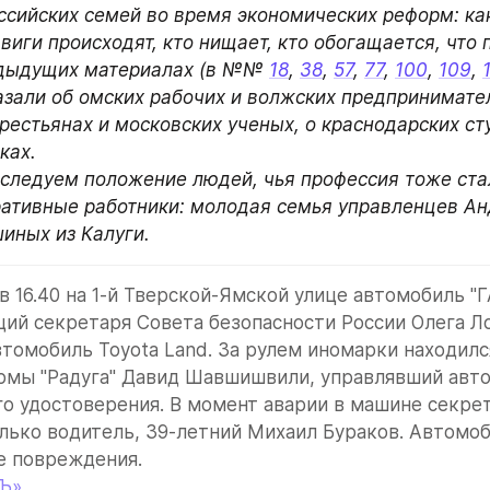
сийских семей во время экономических реформ: как
иги происходят, кто нищает, кто обогащается, что 
едыдущих материалах (в №№ 
18
, 
38
, 
57
, 
77
, 
100
, 
109
, 
азали об омских рабочих и волжских предпринимателя
естьянах и московских ученых, о краснодарских сту
ах.

следуем положение людей, чья профессия тоже стал
ативные работники: молодая семья управленцев Анд
иных из Калуги.
в 16.40 на 1-й Тверской-Ямской улице автомобиль "ГА
й секретаря Совета безопасности России Олега Ло
втомобиль Toyota Land. За рулем иномарки находилс
рмы "Радуга" Давид Шавшишвили, управлявший авто
о удостоверения. В момент аварии в машине секрет
лько водитель, 39-летний Михаил Бураков. Автомоб
е повреждения.
Ъ»