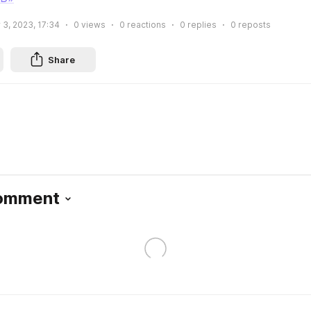
3, 2023, 17:34
0
views
0
reactions
0
replies
0
reposts
Share
Comment