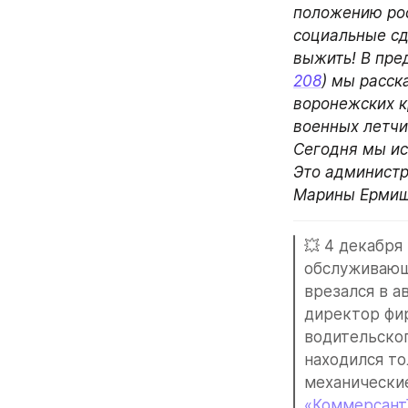
положению рос
социальные сдв
выжить! В пр
208
) мы расск
воронежских кр
военных летчик
Сегодня мы ис
Это администр
Марины Ермиш
💥 4 декабря 
обслуживающи
врезался в а
директор фи
водительског
находился то
механически
«Коммерсант