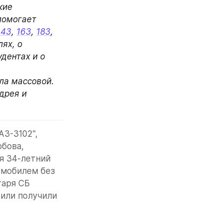
ие 
помогает 
143
, 
163
, 
183
, 
х, о 
дентах и о 
а массовой. 
рея и 
З-3102", 
бова, 
я 34-летний 
мобилем без 
аря СБ 
или получили 