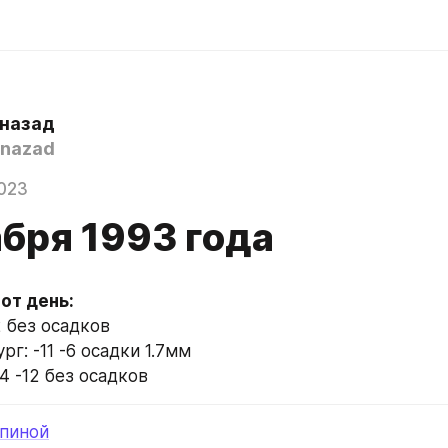
 назад
nazad
023
абря 1993 года
2 без осадков
г: -11 -6 осадки 1.7мм
4 -12 без осадков
спиной