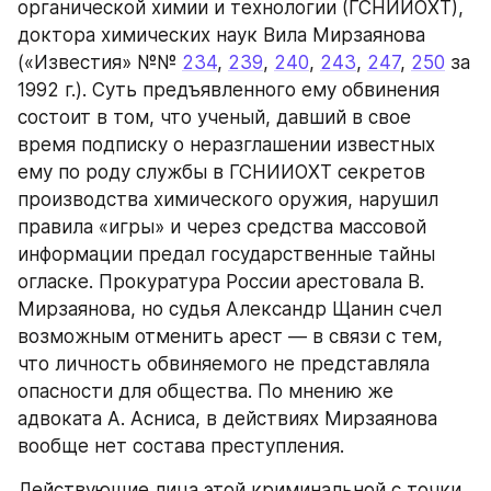
органической химии и технологии (ГСНИИОХТ), 
доктора химических наук Вила Мирзаянова 
(«Известия» №№ 
234
, 
239
, 
240
, 
243
, 
247
, 
250
 за 
1992 г.). Суть предъявленного ему обвинения 
состоит в том, что ученый, давший в свое 
время подписку о неразглашении известных 
ему по роду службы в ГСНИИОХТ секретов 
производства химического оружия, нарушил 
правила «игры» и через средства массовой 
информации предал государственные тайны 
огласке. Прокуратура России арестовала В. 
Мирзаянова, но судья Александр Щанин счел 
возможным отменить арест — в связи с тем, 
что личность обвиняемого не представляла 
опасности для общества. По мнению же 
адвоката А. Асниса, в действиях Мирзаянова 
вообще нет состава преступления.
Действующие лица этой криминальной с точки 