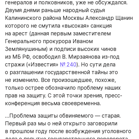
генералов и полковников, уже не обсуждался. 
Двумя днями раньше народный судья 
Калининского района Москвы Александр Щанин 
которого не смутила «высокая» санкция 
на арест (данная первым заместителем 
Генерального прокурора Иваном 
Землянушиным) и подписи высоких чинов 
из МБ РФ, освободил В. Мирзаянова из-под 
стражи («Известия» 
№ 240
). Но сути дела 
о разглашении государственной тайны это 
не изменило. Все произошедшее, похоже, 
только острее обозначило проблему наших 
прав на защиту. С этой точки зрения, пресс-
конференция весьма своевременна.
…Проблема защиты обвиняемого — старая. 
Первый раз мы о ней открыто заговорили 
в прошлом году после возбуждения уголовного 
дела о попытке государственного переворота. 