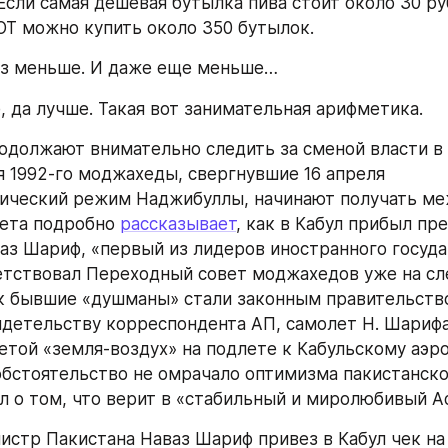
Если самая дешевая бутылка пива стоит около 30 руб
Т можно купить около 350 бутылок.
раз меньше. И даже еще меньше…
 да лучше. Такая вот занимательная арифметика.
одолжают внимательно следить за сменой власти в 
я 1992-го моджахеды, свергнувшие 16 апреля 
ический режим Наджибуллы, начинают получать ме
зета подробно 
рассказывает
, как в Кабул прибыл пр
аз Шариф, «первый из лидеров иностранного государ
тствовал Переходный совет моджахедов уже на сл
ак бывшие «душманы» стали законным правительство
идетельству корреспондента АП, самолет Н. Шарифа
етой «земля-воздух» на подлете к Кабульскому аэро
обстоятельство не омрачало оптимизма пакистанско
л о том, что верит в «стабильный и миролюбивый А
стр Пакистана Наваз Шариф привез в Кабул чек на 