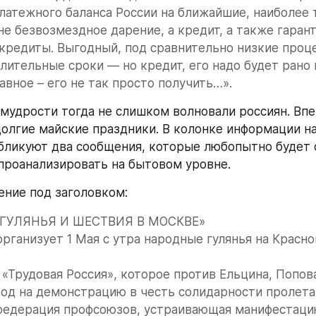
атежного баланса России на ближайшие, наиболее 
не безвозмездное дарение, а кредит, а также гарант
редиты. Выгодный, под сравнительно низкие процен
лительные сроки — но кредит, его надо будет рано 
лавное – его не так просто получить…».
емудрости тогда не слишком волновали россиян. Впе
олгие майские праздники. В колонке информации на 
бликуют два сообщения, которые любопытно будет с
 проанализировать на бытовом уровне.
ние под заголовком:
ГУЛЯНЬЯ И ШЕСТВИЯ В МОСКВЕ»
организует 1 Мая с утра народные гулянья на Красно
 «Трудовая Россия», которое против Ельцина, Попова
од на демонстрацию в честь солидарности пролетар
федерация профсоюзов, устраивающая манифестацию 