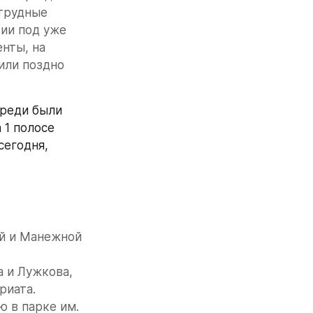
трудные 
ии под уже 
ты, на 
или поздно 
реди были 
1 полосе 
егодня, 
й и Манежной 
 и Лужкова, 
иата. 
в парке им. 