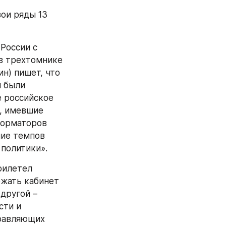
ои ряды 13 
России с 
 трехтомнике 
н) пишет, что 
 были 
 российское 
, имевшие 
орматоров 
ие темпов 
политики».
илетел 
жать кабинет 
другой – 
ти и 
равляющих 