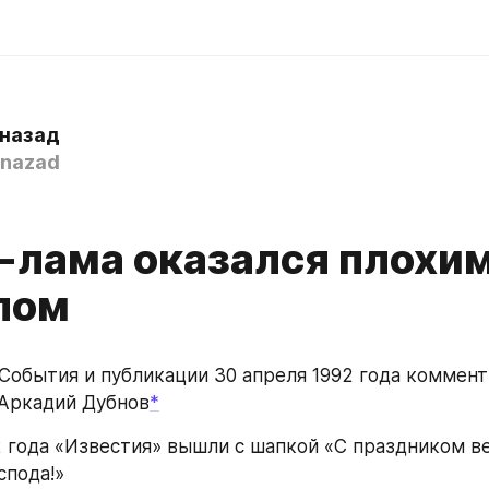
 назад
nazad
-лама оказался плохи
лом
 События и публикации 30 апреля 1992 года коммент
 Аркадий Дубнов
*
2 года «Известия» вышли с шапкой «С праздником вес
спода!»