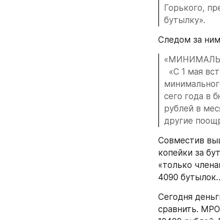
Горького, пр
бутылку».
Следом за ним
«МИНИМАЛЬ
  «С 1 мая в
минимального
сего года в 
рублей в мес
другие поощ
Совместив выш
копейки за бу
«только члена
4090 бутылок
Сегодня деньги
сравнить. МРОТ