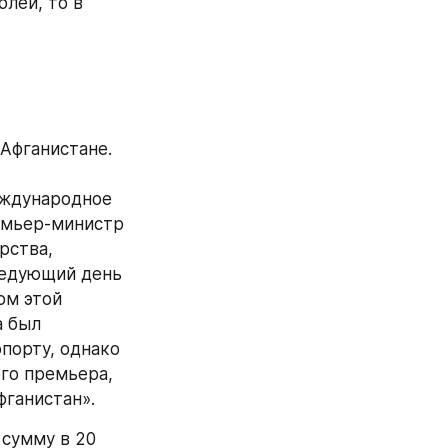
лей, то в 
Афганистане. 
ждународное 
емьер-министр 
ства, 
едующий день 
м этой 
 был 
порту, однако 
го премьера, 
фганистан».
сумму в 20 