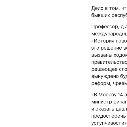
Дело в том, чт
бывших респуб
Профессор, д.
международны
«История ново
это решение в
вызваны ходом
правительство
решающее слов
вынуждено буд
реформ, чрезм
«В Москву 14 
министр финан
и оказать давл
предостеречь 
уступчивости»