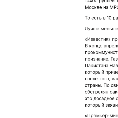
10400 рублей. 
Москве на МРО
То есть в 10 
Лучше меньше,
«Известия» пр
В конце апрел
прокоммунист
признание. Га
Пакистана Нав
который приве
после того, к
страны. По св
обстрелян рак
это досадное 
который заяви
«Премьер-мини