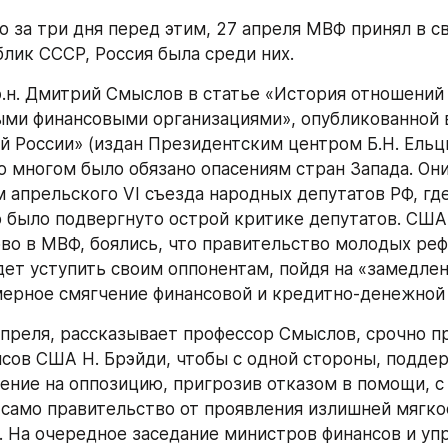
о за три дня перед этим, 27 апреля МВФ принял в св
лик СССР, Россия была среди них.
э.н. Дмитрий Смыслов в статье «История отношений 
ми финансовыми организациями», опубликованной в
й России» (издан Президентским центром Б.Н. Ельци
о многом было обязано опасениям стран Запада. Они
 апрельского VI съезда народных депутатов РФ, где
 было подвергнуто острой критике депутатов. США
о в МВФ, боялись, что правительство молодых реф
ет уступить своим оппонентам, пойдя на «замедлен
ерное смягчение финансовой и кредитно-денежной 
апреля, рассказывает профессор Смыслов, срочно пр
сов США Н. Брэйди, чтобы с одной стороны, поддер
ение на оппозицию, пригрозив отказом в помощи, с 
само правительство от проявления излишней мягкос
. На очередное заседание министров финансов и уп