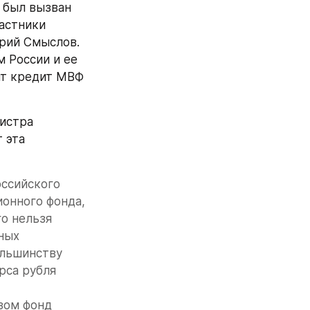
был вызван 
астники 
рий Смыслов. 
России и ее 
ит кредит МВФ 
истра 
эта 
ссийского 
онного фонда, 
 нельзя 
ных 
льшинству 
са рубля 
зом фонд 