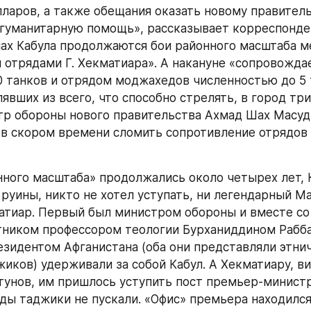
ларов, а также обещания оказать новому правитель
гуманитарную помощь», рассказывает корреспондент
нах Кабула продолжаются бои районного масштаба м
 отрядами Г. Хекматиара». А накануне «сопровожда
0 танков и отрядом моджахедов численностью до 5 
явших из всего, что способно стрелять, в город тр
р обороны нового правительства Ахмад Шах Масуд,
в скором времени сломить сопротивление отрядов Г
нного масштаба» продолжались около четырех лет, К
руины, никто не хотел уступать, ни легендарный Мас
тиар. Первый был министром обороны и вместе со 
ником профессором теологии Бурханиддином Раббан
зидентом Афганистана (оба они представляли этнич
жиков) удерживали за собой Кабул. А Хекматиару, в
тунов, им пришлось уступить пост премьер-министра
яды таджики не пускали. «Офис» премьера находился 