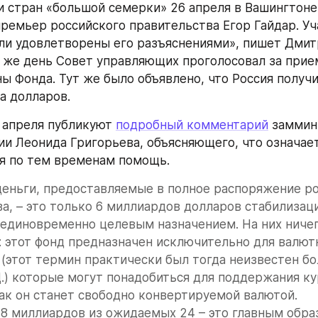
 стран «большой семерки» 26 апреля в Вашингтоне 
ремьер российского правительства Егор Гайдар. Уч
ли удовлетворены его разъяснениями», пишет Дмит
же день Совет управляющих проголосовал за прием 
ны Фонда. Тут же было объявлено, что Россия получ
а долларов.
 апреля публикуют 
подробный комментарий
 заммин
ии Леонида Григорьева, объясняющего, что означает 
я по тем временам помощь.
еньги, предоставляемые в полное распоряжение ро
а, – это только 6 миллиардов долларов стабилизаци
единовременно целевым назначением. На них ничего
: этот фонд предназначен исключительно для валют
(этот термин практически был тогда неизвестен бо
Д.) которые могут понадобиться для поддержания кур
как он станет свободно конвертируемой валютой.
18 миллиардов из ожидаемых 24 – это главным обра