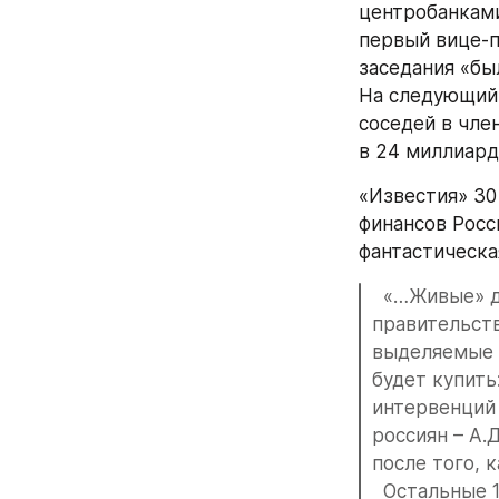
центробанками
первый вице-п
заседания «бы
На следующий 
соседей в чле
в 24 миллиард
«Известия» 30
финансов Росс
фантастическа
  «…Живые» д
правительств
выделяемые 
будет купить
интервенций 
россиян – А.
после того, 
  Остальные 