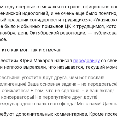
м году впервые отмечался в стране, официально по
енинской идеологией, и не очень еще было понятно,
й праздник солидарности трудящихся». «Указивок»
Не было и обычных призывов ЦК к трудящимся, кото
7 ноября, день Октябрьской революции, — публиковал
се.
кто как мог, так и отмечал.
вестий» Юрий Макаров написал 
передовицу
 со сво
и неплохо выражали, что называется, текущий моме
рестьяне! угостите друг друга, чем Бог послал!
еллигенция! Ваша основная задача – не передраться
 обижайтесь! В том, что не сделано, – и ваш вклад!
консерваторы! Не перепутайте друг друга!
ждународного валютного фонда! Мы с вами! Даешь!.
ебуют дополнительных комментариев. Кроме после