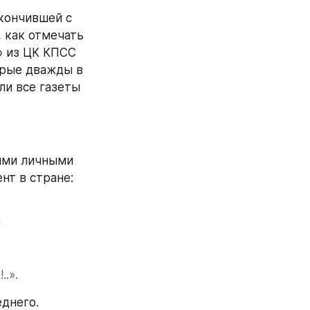
кончившей с 
 как отмечать 
 из ЦК КПСС 
рые дважды в 
и все газеты 
ими личными 
нт в стране:
!
.».
днего.