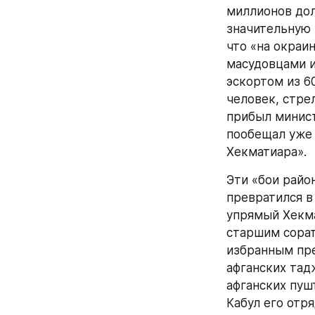
миллионов дол
значительную 
что «на окраи
масудовцами и
эскортом из 6
человек, стрел
прибыл минист
пообещал уже 
Хекматиара».
Эти «бои райо
превратился в 
упрямый Хекма
старшим сорат
избранным пре
афганских тад
афганских пуш
Кабул его отр