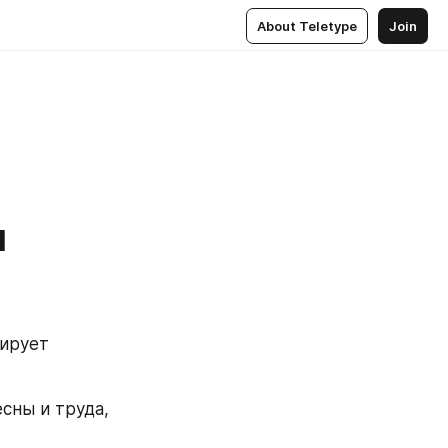
About Teletype
Join
м
ирует 
ны и труда, 