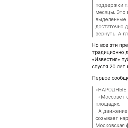
поддержки пл
месяцы. Это 
выделенные к
достаточно д
вернуть. А г
Но все эти пр
традиционно д
«Известия» пу
спустя 20 лет
Первое сообще
«НАРОДНЫЕ 
  «Моссовет 
площадях.
  А движение
созывает нар
Московская 