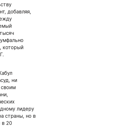
ству 
, добавляя, 
ежду 
емый 
тысяч 
иумфально 
 который 
. 
абул 
уд, ни 
своим 
и, 
еских 
идному лидеру 
 страны, но в 
в 20 