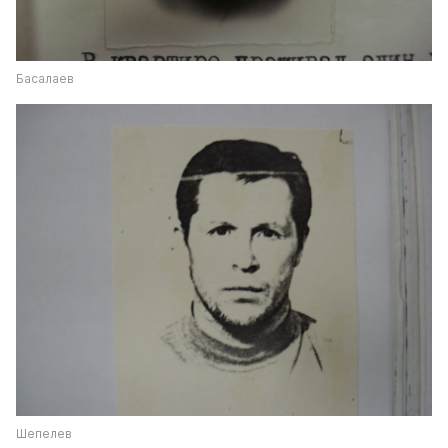
Басалаев
Шепелев