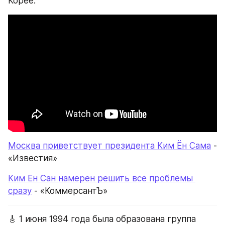
Корее.
Москва приветствует президента Ким Ён Сама
 - 
«Известия»
Ким Ен Сан намерен решить все проблемы 
сразу
 - «КоммерсантЪ»
🎸 1 июня 1994 года была образована группа 