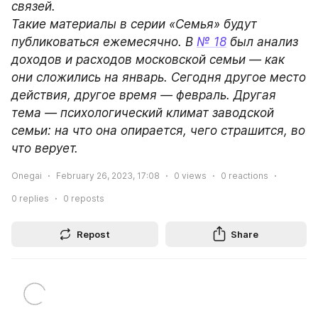
связей.

Такие материалы в серии «Семья» будут 
публиковаться ежемесячно. В 
№ 18
 был анализ 
доходов и расходов московской семьи — как 
они сложились на январь. Сегодня другое место 
действия, другое время — февраль. Другая 
тема — психологический климат заводской 
семьи: на что она опирается, чего страшится, во 
что верует.
Onegai
February 26, 2023, 17:08
0
views
0
reactions
0
replies
0
reposts
Repost
Share