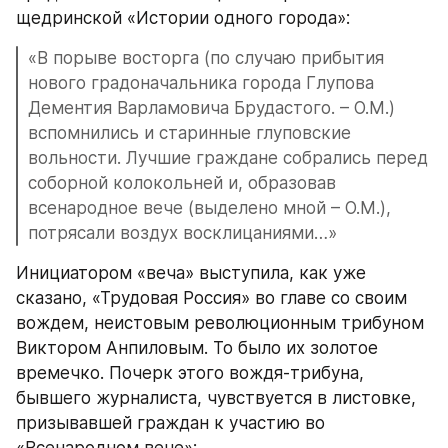
щедринской «Истории одного города»:
«В порыве восторга (по случаю прибытия 
нового градоначальника города Глупова 
Дементия Варламовича Брудастого. – О.М.) 
вспомнились и старинные глуповские 
вольности. Лучшие граждане собрались перед 
соборной колокольней и, образовав 
всенародное вече (выделено мной – О.М.), 
потрясали воздух восклицаниями…»
Инициатором «веча» выступила, как уже 
сказано, «Трудовая Россия» во главе со своим 
вождем, неистовым революционным трибуном 
Виктором Анпиловым. То было их золотое 
времечко. Почерк этого вождя-трибуна, 
бывшего журналиста, чувствуется в листовке, 
призывавшей граждан к участию во 