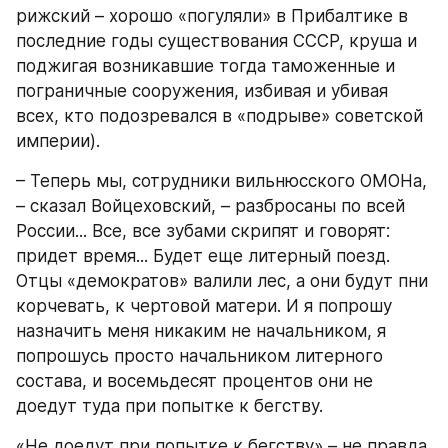
рижский – хорошо «погуляли» в Прибалтике в 
последние годы существования СССР, круша и 
поджигая возникавшие тогда таможенные и 
пограничные сооружения, избивая и убивая 
всех, кто подозревался в «подрыве» советской 
империи).
– Теперь мы, сотрудники вильнюсского ОМОНа, 
– сказал Войцеховский, – разбросаны по всей 
России... Все, все зубами скрипят и говорят: 
придет время... Будет еще литерный поезд. 
Отцы «демократов» валили лес, а они будут пни 
корчевать, к чертовой матери. И я попрошу 
назначить меня никаким не начальником, я 
попрошусь просто начальником литерного 
состава, и восемьдесят процентов они не 
доедут туда при попытке к бегству.
«Не доедут при попытке к бегству» – не правда 