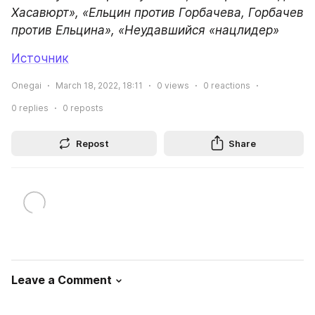
Хасавюрт», «Ельцин против Горбачева, Горбачев 
против Ельцина», «Неудавшийся «нацлидер»
Источник
Onegai
March 18, 2022, 18:11
0
views
0
reactions
0
replies
0
reposts
Repost
Share
Leave a Comment