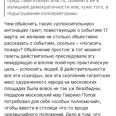
представительную власть, обвинить ее в 
излишней демократичности или, хуже того, в 
подыгрывании консерваторам».
Чем объяснить такую «успокоительную» 
интонацию газет, повествующих о событиях 17 
марта, их желание не столько объективно 
рассказать о событиях, сколько – «погасить 
пожар»? Объяснение простое: в тот момент 
газеты действительно преследовали эту 
немудрящую и вполне понятную практическую 
цель – успокоить людей. В действительности 
все эти «съезды», все эти скопления гигантских 
масс одураченного народа на московских 
площадях были вовсе не так уж безобидны. 
Недаром московский мэр Гавриил Попов 
потребовал для себя «особых полномочий», 
чтобы ввести в столице что-то вроде 
чрезвычайного положения. Дело в том, что 