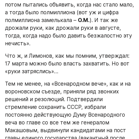
потом пытались объявить, когда нас стало мало, 
а тогда было полмиллиона (вот уж и цифра 
полмиллиона замелькала – 
О.М.
). И так же 
дрожали руки, как дрожали руки в августе, 
тогда, когда надо было давить безжалостно эту 
нечисть».
Что ж, и Лимонов, как мы помним, утверждал: 
17 марта можно было власть захватить. Но вот 
«руки затряслись»…
Тем не менее, на «Всенародном вече», как и на 
вороновском съезде, приняли ряд звонких 
решений и резолюций. Подтвердили 
стремление сохранить СССР, избрали 
постоянно действующую Думу Всенародного 
веча во главе со все тем же генералом 
Макашовым, выдвинули кандидатами на пост 
главы единого государства (вакантный после 