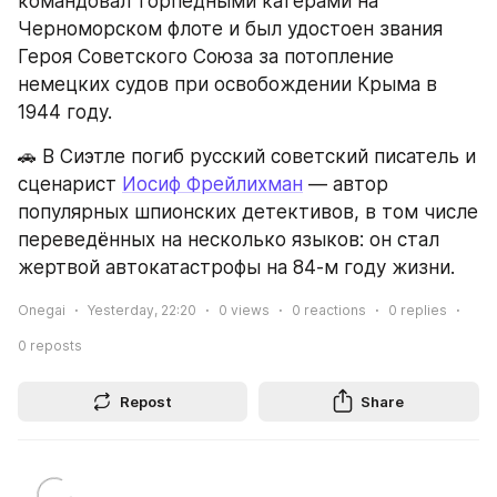
командовал торпедными катерами на 
Черноморском флоте и был удостоен звания 
Героя Советского Союза за потопление 
немецких судов при освобождении Крыма в 
1944 году.
🚗 В Сиэтле погиб русский советский писатель и 
сценарист 
Иосиф Фрейлихман
 — автор 
популярных шпионских детективов, в том числе 
переведённых на несколько языков: он стал 
жертвой автокатастрофы на 84-м году жизни.
Onegai
Yesterday, 22:20
0
views
0
reactions
0
replies
0
reposts
Repost
Share