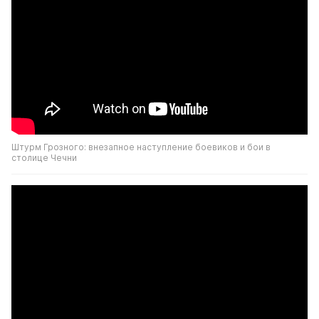
Штурм Грозного: внезапное наступление боевиков и бои в 
столице Чечни