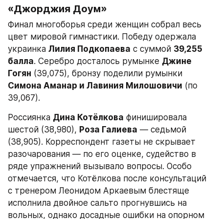
«Джорджия Доум»
Финал многоборья среди женщин собрал весь 
цвет мировой гимнастики. Победу одержала 
украинка 
Лилия Подкопаева
 с суммой 
39,255 
балла
. Серебро досталось румынке 
Джине 
Гогян
 (39,075), бронзу поделили румынки 
Симона Аманар и Лавиния Милошовичи
 (по 
39,067).
Россиянка 
Дина Котёлкова
 финишировала 
шестой (38,980), 
Роза Галиева
 — седьмой 
(38,905). Корреспондент газеты не скрывает 
разочарования — по его оценке, судейство в 
ряде упражнений вызывало вопросы. Особо 
отмечается, что Котёлкова после консультаций 
с тренером Леонидом Аркаевым блестяще 
исполнила двойное сальто прогнувшись на 
вольных, однако досадные ошибки на опорном 