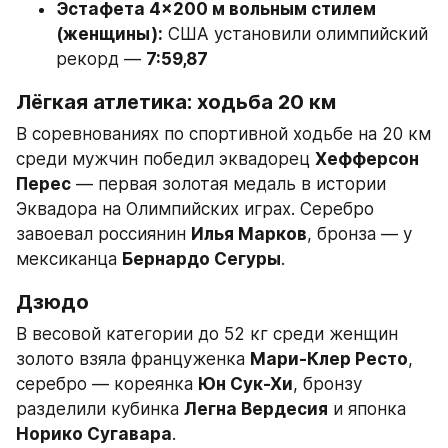
Эстафета 4×200 м вольным стилем 
(женщины):
 США установили олимпийский 
рекорд — 
7:59,87
Лёгкая атлетика: ходьба 20 км
В соревнованиях по спортивной ходьбе на 20 км 
среди мужчин победил эквадорец 
Хефферсон 
Перес
 — первая золотая медаль в истории 
Эквадора на Олимпийских играх. Серебро 
завоевал россиянин 
Илья Марков
, бронза — у 
мексиканца 
Бернардо Сегуры
.
Дзюдо
В весовой категории до 52 кг среди женщин 
золото взяла француженка 
Мари-Клер Ресто
, 
серебро — кореянка 
Юн Сук-Хи
, бронзу 
разделили кубинка 
Легна Вердесия
 и японка 
Норико Сугавара
.