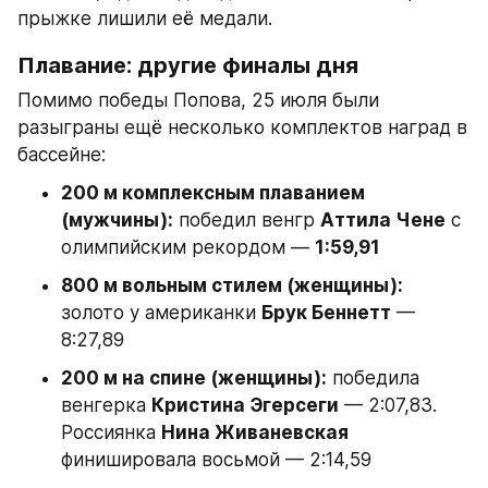
прыжке лишили её медали.
Плавание: другие финалы дня
Помимо победы Попова, 25 июля были 
разыграны ещё несколько комплектов наград в 
бассейне:
200 м комплексным плаванием 
(мужчины):
 победил венгр 
Аттила Чене
 с 
олимпийским рекордом — 
1:59,91
800 м вольным стилем (женщины):
золото у американки 
Брук Беннетт
 — 
8:27,89
200 м на спине (женщины):
 победила 
венгерка 
Кристина Эгерсеги
 — 2:07,83. 
Россиянка 
Нина Живаневская
финишировала восьмой — 2:14,59