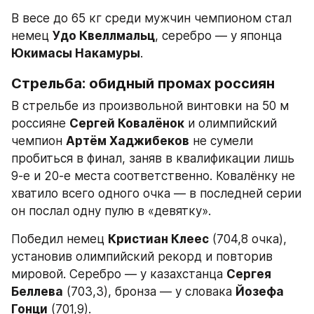
В весе до 65 кг среди мужчин чемпионом стал 
немец 
Удо Квеллмальц
, серебро — у японца 
Юкимасы Накамуры
.
Стрельба: обидный промах россиян
В стрельбе из произвольной винтовки на 50 м 
россияне 
Сергей Ковалёнок
 и олимпийский 
чемпион 
Артём Хаджибеков
 не сумели 
пробиться в финал, заняв в квалификации лишь 
9-е и 20-е места соответственно. Ковалёнку не 
хватило всего одного очка — в последней серии 
он послал одну пулю в «девятку».
Победил немец 
Кристиан Клеес
 (704,8 очка), 
установив олимпийский рекорд и повторив 
мировой. Серебро — у казахстанца 
Сергея 
Беллева
 (703,3), бронза — у словака 
Йозефа 
Гонци
 (701,9).