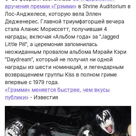
вручения премии «Грэмми»
 в Shrine Auditorium в 
Лос-Анджелесе, которую вела Эллен 
Дедженерес. Главной триумфаторшей вечера 
стала Аланис Мориссетт, получившая 4 
награды, включая «Альбом года» за "Jagged 
Little Pill", а церемония запомнилась 
неожиданным провалом альбома Мэрайи Кэри 
"Daydream", который не получил ни одной 
награды из шести номинаций, и легендарным 
возвращением группы Kiss в полном гриме 
впервые с 1979 года.
«Грэмми» меняется быстрее, чем вкусы 
публики»
 - Известия