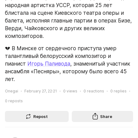
народная артистка УССР, которая 25 лет 
блистала на сцене Киевского театра оперы и 
балета, исполняя главные партии в операх Бизе, 
Верди, Чайковского и других великих 
композиторов.
💔 В Минске от сердечного приступа умер 
талантливый белорусский композитор и 
пианист 
Игорь Паливода
, знаменитый участник 
ансамбля «Песняры», которому было всего 45 
лет.
Onegai
February 27, 22:21
0
views
0
reactions
0
replies
0
reposts
Repost
Share