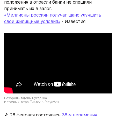
положения в отрасли банки не спешили 
принимать их в залог.
«Миллионы россиян получат шанс улучшить 
свои жилищные условия»
 - Известия
Похороны вдовы Бухарина
Источник: https://25.ntv.ru/day/2/28
🎵 28 февраля состоялась 
38-я церемония 