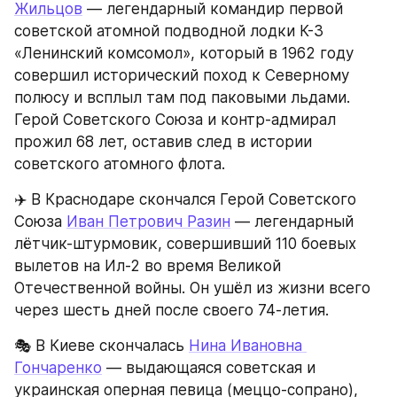
Жильцов
 — легендарный командир первой 
советской атомной подводной лодки К-3 
«Ленинский комсомол», который в 1962 году 
совершил исторический поход к Северному 
полюсу и всплыл там под паковыми льдами. 
Герой Советского Союза и контр-адмирал 
прожил 68 лет, оставив след в истории 
советского атомного флота.
✈️ В Краснодаре скончался Герой Советского 
Союза 
Иван Петрович Разин
 — легендарный 
лётчик-штурмовик, совершивший 110 боевых 
вылетов на Ил-2 во время Великой 
Отечественной войны. Он ушёл из жизни всего 
через шесть дней после своего 74-летия.
🎭 В Киеве скончалась 
Нина Ивановна 
Гончаренко
 — выдающаяся советская и 
украинская оперная певица (меццо-сопрано), 