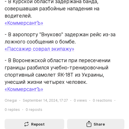
- В Курской области задержана банда, 
совершавшая разбойные нападения на 
водителей.
«КоммерсантЪ»
- В аэропорту "Внуково" задержан рейс из-за 
ложного сообщения о бомбе.
«Пассажир соврал экипажу»
- В Воронежской области при пересечении 
границы разбился учебно-тренировочный 
спортивный самолет ЯК-18Т из Украины, 
унесший жизни четырех человек.
«КоммерсантЪ»
Onegai
September 14, 2024, 17:27
0
views
0
reactions
0
replies
0
reposts
Repost
Share