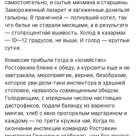
самостоятельно, и сытые мичмана и старшины. 
Замороженный лазарет и загаженные донельзя 
гальюны. В прачечной — лопнувший котел, так 
что белье не стирали месяцами, а в результате 
— стопроцентная вшивость. Холод в казармах 
— 10—12 градусов, не выше. И голод — круглые 
сутки.
Комиссия прибыла тогда в «хозяйство» 
Ростовкина ближе к обеду, а курсанты еще и не 
завтракали, мероприятие, вернее, безобразие, 
которое уви-дели-таки инспектора в здешней 
столовке, назвалось совмещенным обедом. 
Голодающим, с изрядным числом настоящих 
дистрофиков, подали баланду из вареного 
минтая, хлеб с явно прогорклым маргарином и 
каждому — по трети кружки чая. Когда по 
окончании инспекции командир Ростовкин 
пригласил Гриневича отобедать чем Бог послал, 