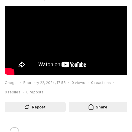
Onegai
February 22, 2024, 17:58
0
views
0
reactions
0
replies
0
reposts
Repost
Share