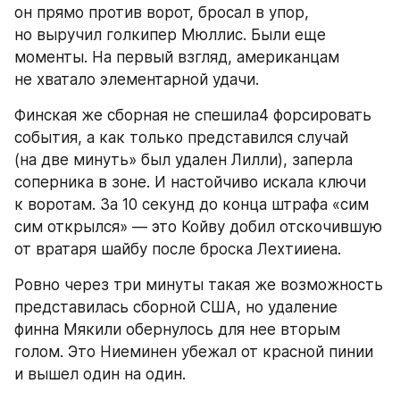
он прямо против ворот, бросал в упор, 
но выручил голкипер Мюллис. Были еще 
моменты. На первый взгляд, американцам 
не хватало элементарной удачи.
Финская же сборная не спешила4 форсировать 
события, а как только представился случай 
(на две минуть» был удален Лилли), заперла 
соперника в зоне. И настойчиво искала ключи 
к воротам. За 10 секунд до конца штрафа «сим 
сим открылся» — это Койву добил отскочившую 
от вратаря шайбу после броска Лехтииена.
Ровно через три минуты такая же возможность 
представилась сборной США, но удаление 
финна Мякили обернулось для нее вторым 
голом. Это Ниеминен убежал от красной пинии 
и вышел один на один.