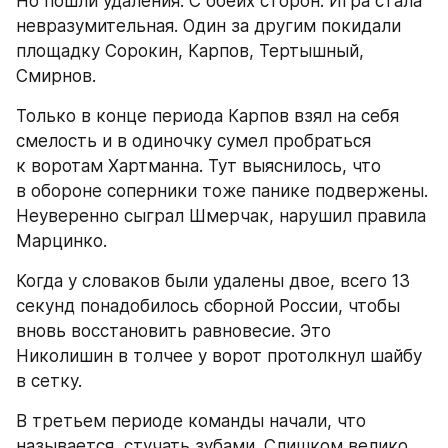
Но пошли удаления. С обеих сторон. Игра стала 
невразумительная. Один за другим покидали 
площадку Сорокин, Карпов, Тертышный, 
Смирнов.
Только в конце периода Карпов взял на себя 
смелость и в одиночку сумел пробраться 
к воротам Хартманна. Тут выяснилось, что 
в обороне соперники тоже панике подвержены. 
Неуверенно сыграл Шмерчак, нарушил правила 
Марцинко.
Когда у словаков были удалены двое, всего 13 
секунд понадобилось сборной России, чтобы 
вновь восстановить равновесие. Это 
Николишин в толчее у ворот протолкнул шайбу 
в сетку.
В третьем периоде команды начали, что 
называется, стучать зубами. Слишком велико 