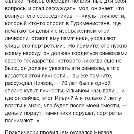
Однако, Ниязов опередил неприятные для себя 
вопросы и стал рассуждать, мол, он знает, что 
волнует его собеседников, — «культ личности, 
который кто-то строит в Туркменистане, где 
печатаются деньги с изображением этой 
личности, ставят ему памятники, украшают 
улицы его портретами… Но поймите, это нужно 
моему народу, он должен гордиться символами 
своего государства, которого никогда еще не 
было, он должен уважать эти символы, а что 
касается этой личности…, вы же помните, 
рассуждал Ниязов, — 70 лет был в одной 
стране культ личности, Ильичом называли…, и 
где он сейчас, этот Ильич? А я только 7 лет у 
власти и знаю, что будет после моей смерти, — 
деньги порвут, памятники порушат, портреты 
поснимают…»
Практически провидцем оказался Ниязов. 