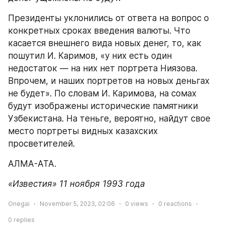
Президенты уклонились от ответа на вопрос о 
конкретных сроках введения валюты. Что 
касается внешнего вида новых денег, то, как 
пошутил И. Каримов, «у них есть один 
недостаток — на них нет портрета Ниязова. 
Впрочем, и наших портретов на новых деньгах 
не будет». По словам И. Каримова, на сомах 
будут изображены исторические памятники 
Узбекистана. На теньге, вероятно, найдут свое 
место портреты видных казахских 
просветителей.
АЛМА-АТА.
«Известия» 11 ноября 1993 года
Onegai
November 5, 2023, 02:06
0
views
0
reactions
0
replies