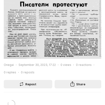
Onegai
September 30, 2023, 17:22
0
views
0
reactions
0
replies
0
reposts
Repost
Share