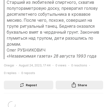
Старший из любителей спиртного, схватив 
полутораметровую доску, превратил голову 
десятилетнего собутыльника в кровавое 
месиво. После чего, похоже, совершил на 
трупе ритуальный танец. Бедняга оказался 
буквально вмят в чердачный грунт. Закончив 
глумиться над трупом, дети разошлись по 
домам.
Олег РУБНИКОВИЧ
«Независимая газета» 28 августа 1993 года
Onegai
August 24, 2023, 17:44
0
views
0
reactions
0
replies
0
reposts
Repost
Share