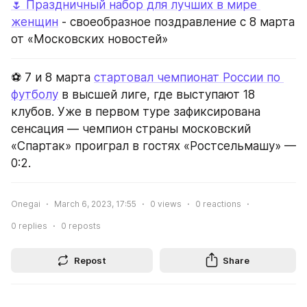
🌷 Праздничный набор для лучших в мире 
женщин
 - своеобразное поздравление с 8 марта 
от «Московских новостей»
⚽️ 7 и 8 марта 
стартовал чемпионат России по 
футболу
 в высшей лиге, где выступают 18 
клубов. Уже в первом туре зафиксирована 
сенсация — чемпион страны московский 
«Спартак» проиграл в гостях «Ростсельмашу» — 
0:2.
Onegai
March 6, 2023, 17:55
0
views
0
reactions
0
replies
0
reposts
Repost
Share