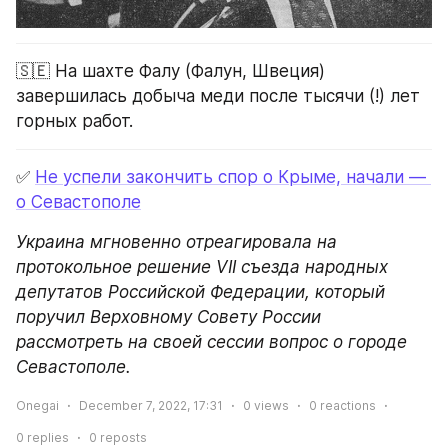
🇸🇪 На шахте Фалу (Фалун, Швеция) 
завершилась добыча меди после тысячи (!) лет 
горных работ.
✅ 
Не успели закончить спор о Крыме, начали — 
о Севастополе
Украина мгновенно отреагировала на 
протокольное решение VII съезда народных 
депутатов Российской Федерации, который 
поручил Верховному Совету России 
рассмотреть на своей сессии вопрос о городе 
Севастополе.
Onegai
December 7, 2022, 17:31
0
views
0
reactions
0
replies
0
reposts