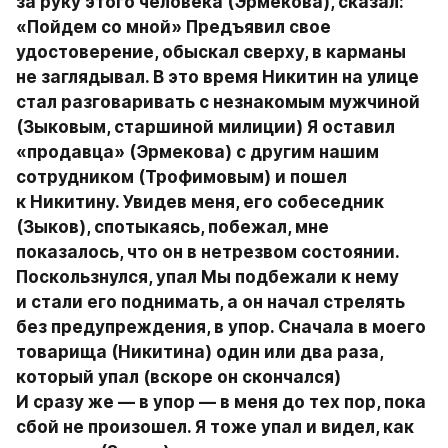
за руку этого человека (Эрмекова), сказал: 
«Пойдем со мной» Предъявил свое 
удостоверение, обыскал сверху, в карманы 
не заглядывал. В это время Никитин на улице 
стал разговаривать с незнакомым мужчиной 
(Зыковым, старшиной милиции) Я оставил 
«продавца» (Эрмекова) с другим нашим 
сотрудником (Трофимовым) и пошел 
к Никитину. Увидев меня, его собеседник 
(Зыков), спотыкаясь, побежал, мне 
показалось, что он в нетрезвом состоянии. 
Поскользнулся, упал Мы подбежали к нему 
и стали его поднимать, а он начал стрелять 
без предупреждения, в упор. Сначала в моего 
товарища (Никитина) один или два раза, 
который упал (вскоре он скончался) 
И сразу же — в упор — в меня до тех пор, пока 
сбой не произошел. Я тоже упал и видел, как 