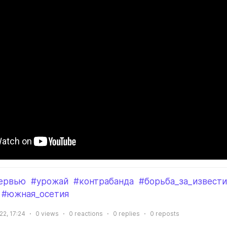
ервью
#урожай
#контрабанда
#борьба_за_извести
#южная_осетия
22, 17:24
0
views
0
reactions
0
replies
0
reposts