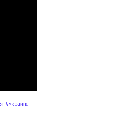
я
#украина