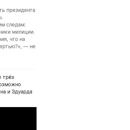
ть президента 
.
м следам: 
ники милиции. 
я, что на 
ертью?», — не 
 трёх 
возможно 
а и Эдуарда 