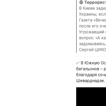
В Киеве заде
Украины, есл
Газета «Вече
после его оч
Угрожавший п
вопрос: «А к
задумываясь,
Сергей ЦИКОР
✅ В Южную Осе
батальонов – р
благодаря соч
Шеварднадзе.