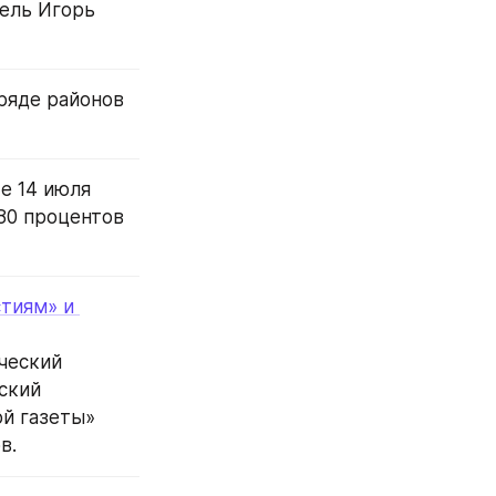
ель Игорь 
ряде районов 
 14 июля 
80 процентов 
тиям» и 
ческий 
кий 
й газеты» 
в.