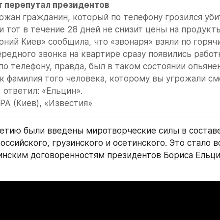
ржан гражданин, который по телефону грозился уби
и тот в течение 28 дней не снизит цены на продукты
рний Киев» сообщила, что «звонаря» взяли по горячи
ередного звонка на квартире сразу появились работ
о телефону, правда, был в таком состоянии опьянени
ак фамилия того человека, которому вы угрожали см
 ответил: «Ельцин».
А (Киев), «Известия»
тию были введены миротворческие силы в составе
оссийского, грузинского и осетинского. Это стало 
инским договоренностям президентов Бориса Ельцин