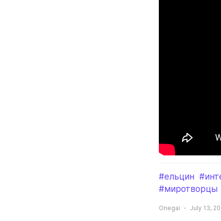
#ельцин
#инт
#миротворцы
Onegai
July 13, 20