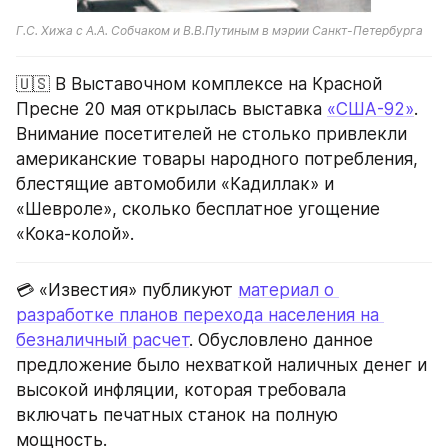
Г.С. Хижа с А.А. Собчаком и В.В.Путиным в мэрии Санкт-Петербурга
🇺🇸 В Выставочном комплексе на Красной 
Пресне 20 мая открылась выставка 
«США-92»
. 
Внимание посетителей не столько привлекли 
американские товары народного потребления, 
блестящие автомобили «Кадиллак» и 
«Шевроле», сколько бесплатное угощение 
«Кока-колой».
💳 «Известия» публикуют 
материал о 
разработке планов перехода населения на 
безналичный расчет
. Обусловлено данное 
предложение было нехваткой наличных денег и 
высокой инфляции, которая требовала 
включать печатных станок на полную 
мощность.