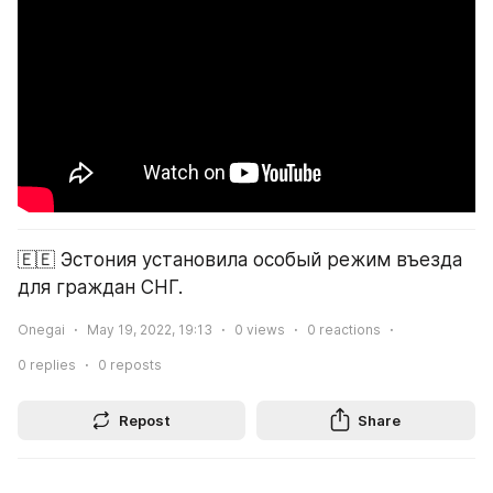
🇪🇪 Эстония установила особый режим въезда 
для граждан СНГ.
Onegai
May 19, 2022, 19:13
0
views
0
reactions
0
replies
0
reposts
Repost
Share