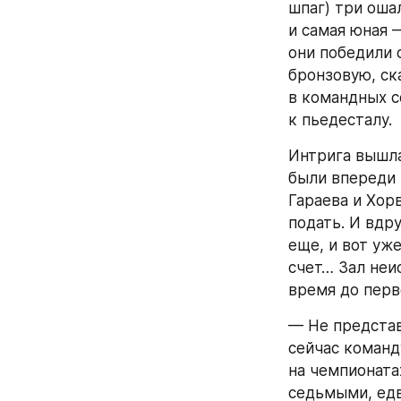
шпаг) три оша
и самая юная 
они победили 
бронзовую, ск
в командных с
к пьедесталу.
Интрига вышла
были впереди 
Гараева и Хор
подать. И вдр
еще, и вот уже
счет… Зал неи
время до перво
— Не представ
сейчас команд
на чемпионата
седьмыми, едв