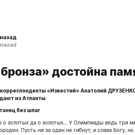
 назад
nazad
«бронза» достойна пам
корреспонденты «Известий» Анатолий ДРУЗЕНКО
дают из Атланты
анец без шпаг
е о золотых да о золотых… У Олимпиады ведь три ме
роден. Пусть ни за один не гибнут, и слава Богу, но