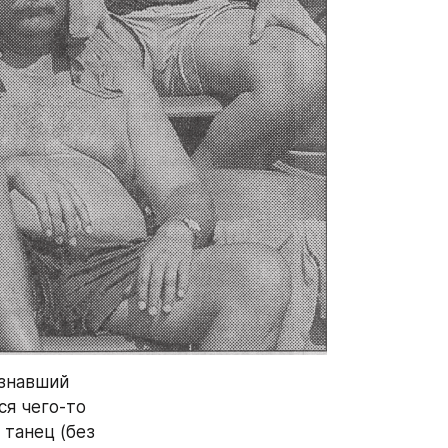
знавший 
я чего-то 
танец (без 