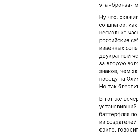
эта «бронза» м
Ну что, скажи
со шпагой, ка
несколько час
российские са
извечных сопе
двукратный че
за вторую зол
знаков, чем за
победу на Оли
Не так блестит
В тот же вече
установивший 
баттерфляя по
из создателей
факте, говорит