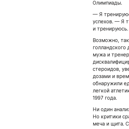
Олимпиады.
— Я тренируюс
успехов. — Я т
и тренируюсь.
Возможно, так
голландского 
мужа и тренер
дисквалифицир
стероидов, ув
дозами и врем
обнаружили ед
легкой атлети
1997 года.
Ни один анали
Но критики ср
меча и щита. 