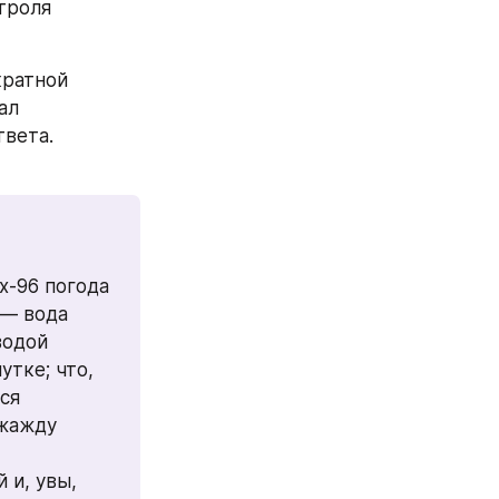
роля 
ратной 
л 
вета. 
х-96 погода 
— вода 
одой 
тке; что, 
я 
жажду 
и, увы, 