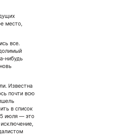
дущих 
 место, 
сь все. 
долимый 
а-нибудь 
новь 
и. Известна 
сь почти всю 
шель 
ить в список 
5 июля — это 
 исключение, 
алистом 