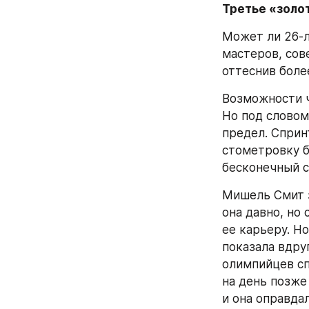
Третье «золо
Может ли 26-л
мастеров, сов
оттеснив боле
Возможности ч
Но под словом
предел. Сприн
стометровку бы
бесконечный с
Мишель Смит з
она давно, но 
ее карьеру. Н
показала вдруг
олимпийцев сп
на день позже
и она оправда