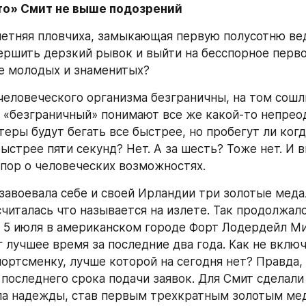
то» Смит не выше подозрений
етняя пловчиха, замыкающая первую полусотню ве
ершить дерзкий рывок и выйти на бесспорное первое
е молодых и знаменитых?
еловеческого организма безграничны, на том сошли
 «безграничный» понимают все же какой-то непрео
теры будут бегать все быстрее, но пробегут ли когд
стрее пяти секунд? Нет. А за шесть? Тоже нет. И в
пор о человеческих возможностях.
авоевала себе и своей Ирландии три золотые медал
считалась что называется на излете. Так продолжало
о 5 июля в американском городе Форт Лодердейл Ми
 лучшее время за последние два года. Как не включ
ортсменку, лучше которой на сегодня нет? Правда, 
 последнего срока подачи заявок. Для Смит сделали
ла надежды, став первым трехкратным золотым мед