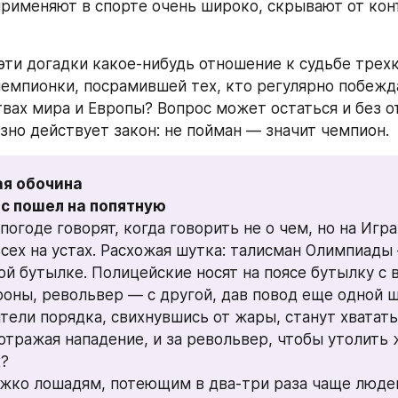
рименяют в спорте очень широко, скрывают от конт
эти догадки какое-нибудь отношение к судьбе трехк
емпионки, посрамившей тех, кто регулярно побежда
твах мира и Европы? Вопрос может остаться и без от
зно действует закон: не пойман — значит чемпион.
я обочина

с пошел на попятную
погоде говорят, когда говорить не о чем, но на Игра
всех на устах. Расхожая шутка: талисман Олимпиады 
ой бутылке. Полицейские носят на поясе бутылку с в
роны, револьвер — с другой, дав повод еще одной шу
тели порядка, свихнувшись от жары, станут хвататьс
 отражая нападение, и за револьвер, чтобы утолить 
?
жко лошадям, потеющим в два-три раза чаще людей 