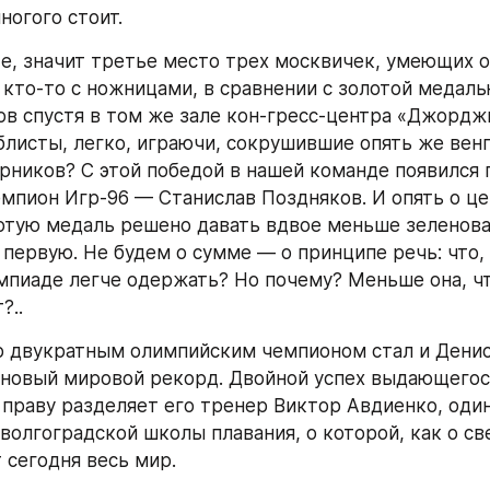
ногого стоит.
те, значит третье место трех москвичек, умеющих о
к кто-то с ножницами, в сравнении с золотой медаль
ов спустя в том же зале кон-гресс-центра «Джорджи
блисты, легко, играючи, сокрушившие опять же венгр
рников? С этой победой в нашей команде появился 
мпион Игр-96 — Станислав Поздняков. И опять о цен
отую медаль решено давать вдвое меньше зеленова
 первую. Не будем о сумме — о принципе речь: что,
мпиаде легче одержать? Но почему? Меньше она, что
?..
р двукратным олимпийским чемпионом стал и Денис 
новый мировой рекорд. Двойной успех выдающегося
 праву разделяет его тренер Виктор Авдиенко, один
 волгоградской школы плавания, о которой, как о с
 сегодня весь мир.