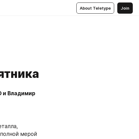
About Teletype
Join
ятника
 и Владимир 
талла, 
 полной мерой 