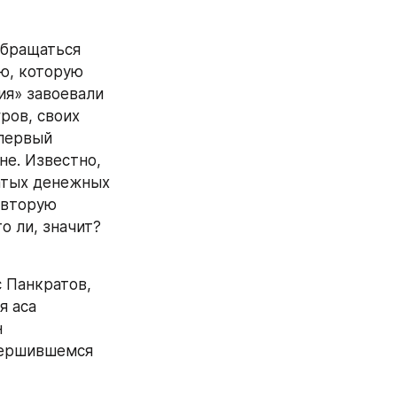
бращаться 
ю, которую 
я» завоевали 
ов, своих 
первый 
е. Известно, 
тых денежных 
 вторую 
 ли, значит? 
Панкратов, 
 аса 
 
вершившемся 