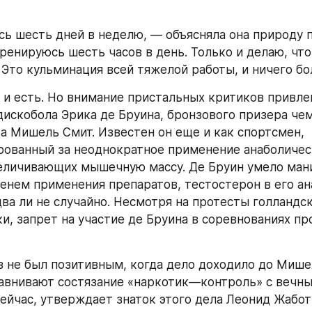
ь шесть дней в неделю, — объясняла она природу п
ренируюсь шесть часов в день. Только и делаю, что 
 Это кульминация всей тяжелой работы, и ничего бо
 и есть. Но внимание пристальных критиков привлек
дискобола Эрика де Бруина, бронзового призера чем
а Мишель Смит. Известен он еще и как спортсмен, 
ованный за неоднократное применение анаболическ
еличивающих мышечную массу. Де Бруин умело мани
енем применения препаратов, тестостерон в его ана
ва ли не случайно. Несмотря на протесты голландск
ки, запрет на участие де Бруина в соревнованиях пр
з не был позитивным, когда дело доходило до Мишел
авнивают состязание «наркотик—контроль» с вечны
Сейчас, утверждает знаток этого дела Леонид Жаботи