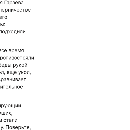
 Гараева 
перничестве 
го 
: 
подходили 
се время 
ротивостояли 
беды рукой 
, еще укол, 
сравнивает 
ительное 
ирующий 
щих, 
 стали 
. Поверьте, 