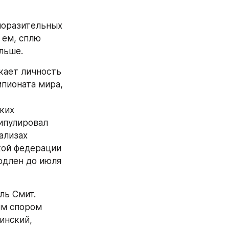
оразительных 
ем, сплю 
льше.
ает личность 
пионата мира, 
их 
пулировал 
лизах 
ой федерации 
одлен до июля 
ь Смит. 
м спором 
нский, 