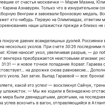
левшие от счастья москвички — Мария Мазина, Юлия
— Карина Азнавурян. Только что в изнурительном со
сборную Венгрии и завоевали бронзовую медаль. Все
ажет кто-нибудь. Первую на Олимпиадах, ответим мы
оревнованиях наши шпажистки прежде и близко не 
 покруче давних всамделишных дуэлей. Россиянки в
на несколько уколов. При счете 30:26 последними п
ват. Юлия наносит укол, увеличивая разрыв, — до по
уг венгерка преображается неистовыми атаками: укол
 31:31 — и новое точное попадание Хорват. Гараева 
стовствует… на дорожке снова равновесие… Дополн
го укола. Зал затих. Выпад Гараевой — все: бронза!
ляете, какой это успех! — воскликнул Сайчук, трен
у шпажисток. — Мы же ходили в безнадежно отстаю
х мира были двенадцатыми, десятыми, на последнем
а успев вскочить в вагон, отправляющийся в Атланту