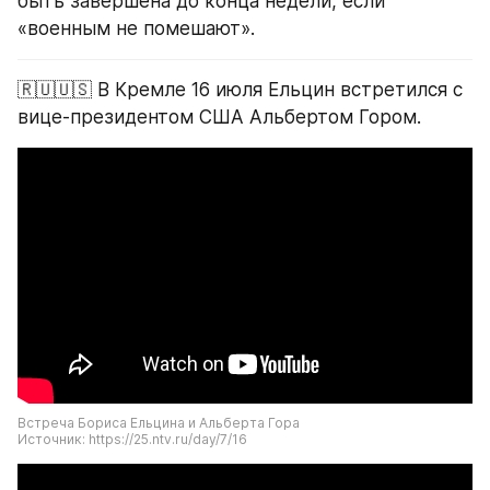
быть завершена до конца недели, если 
«военным не помешают».
🇷🇺🇺🇸 В Кремле 16 июля Ельцин встретился с 
вице-президентом США Альбертом Гором.
Встреча Бориса Ельцина и Альберта Гора
Источник: https://25.ntv.ru/day/7/16