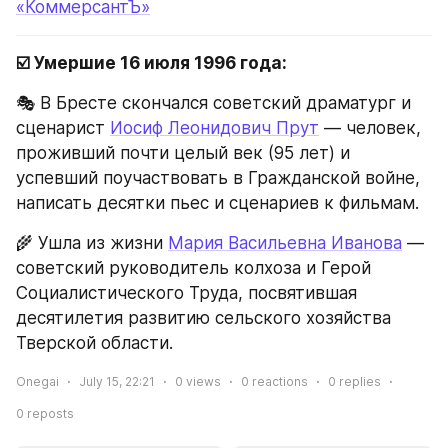
«КоммерсантЪ»
☑️ Умершие 16 июля 1996 года:
🎭 В Бресте скончался советский драматург и 
сценарист 
Иосиф Леонидович Прут
 — человек, 
проживший почти целый век (95 лет) и 
успевший поучаствовать в Гражданской войне, 
написать десятки пьес и сценариев к фильмам.
🌾 Ушла из жизни 
Мария Васильевна Иванова
 — 
советский руководитель колхоза и Герой 
Социалистического Труда, посвятившая 
десятилетия развитию сельского хозяйства 
Тверской области.
Onegai
July 15, 22:21
0
views
0
reactions
0
replies
0
reposts