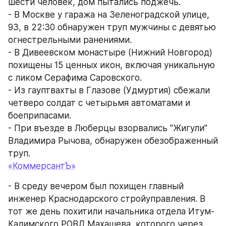
шести человек, дом пытались поджечь.
- В Москве у гаража на Зеленоградской улице, 
93, в 22:30 обнаружен труп мужчины с девятью 
огнестрельными ранениями.
- В Дивеевском монастыре (Нижний Новгород) 
похищены 15 ценных икон, включая уникальную 
с ликом Серафима Саровского.
- Из гауптвахты в Глазове (Удмуртия) сбежали 
четверо солдат с четырьмя автоматами и 
боеприпасами.
- При въезде в Люберцы взорвались "Жигули" 
Владимира Рычова, обнаружен обезображенный 
труп.
«КоммерсантЪ»
- В среду вечером был похищен главный 
инженер Краснодарского стройуправления. В 
тот же день похитили начальника отдела Итум-
Калимского РОВД Махашева, которого через 