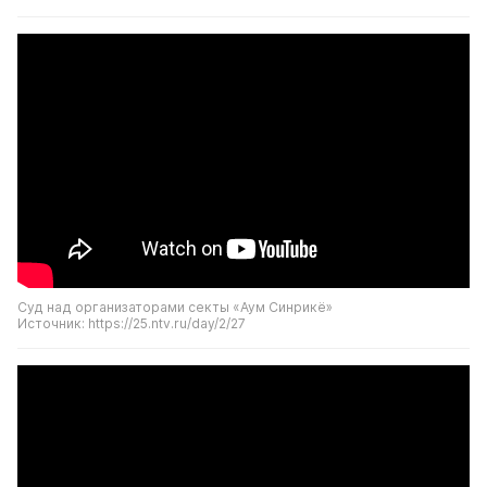
Суд над организаторами секты «Аум Синрикё»
Источник: https://25.ntv.ru/day/2/27