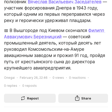
полковник 
Вячеслав Васильевич Заседателев
 — 
участник форсирования Днепра в 1943 году, 
который одним из первых переправился через 
реку и героически удерживал плацдарм.
📅 В Вышгороде под Киевом скончался 
Филипп 
Аввакумович Березницкий
 — советский 
промышленный деятель, который десять лет 
руководил Комсомольским-на-Амуре 
авиационным заводом и прожил 91 год, пройдя 
путь от крестьянского сына до директора 
крупнейшего авиапредприятия.
Onegai
February 26, 22:46
0
views
0
reactions
0
replies
0
reposts
Repost
Share