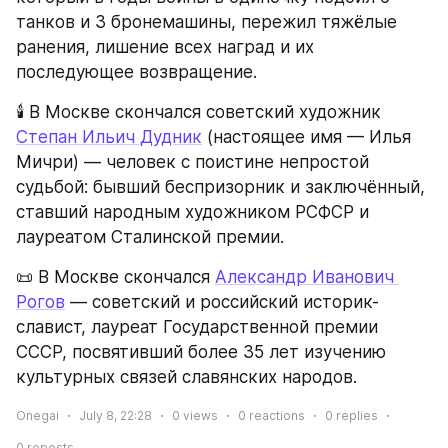
танков и 3 бронемашины, пережил тяжёлые 
ранения, лишение всех наград и их 
последующее возвращение.
🕯️ В Москве скончался советский художник 
Степан Ильич Дудник
 (настоящее имя — Илья 
Мичри) — человек с поистине непростой 
судьбой: бывший беспризорник и заключённый, 
ставший народным художником РСФСР и 
лауреатом Сталинской премии.
📜 В Москве скончался 
Александр Иванович 
Рогов
 — советский и российский историк-
славист, лауреат Государственной премии 
СССР, посвятивший более 35 лет изучению 
культурных связей славянских народов.
Onegai
July 8, 22:28
0
views
0
reactions
0
replies
0
reposts