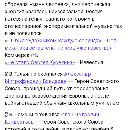
оборвала жизнь человека, чья творческая 
энергия казалась неиссякаемой. Россия 
потеряла гения, равного которому в 
отечественной экспериментальной музыке так 
и не появилось.
«Он был художником каждую секунду»
, 
«Поп-
механика оставлена, теперь уже навсегда»
 - 
КоммерсантЪ
«Не стало Сергея Курёхина»
 - Известия
🎖️ В Тольятти скончался 
Александр 
Митрофанович Бондарев
 — Герой Советского 
Союза, прошедший путь от форсирования 
Днепра до освобождения Европы, а после 
войны ставший обычным школьным учителем.
🎖️ В Тюмени скончался 
Иван Петрович 
Кондратьев
 — Герой Советского Союза, 
который в годы войны в одиночку подбил 6 