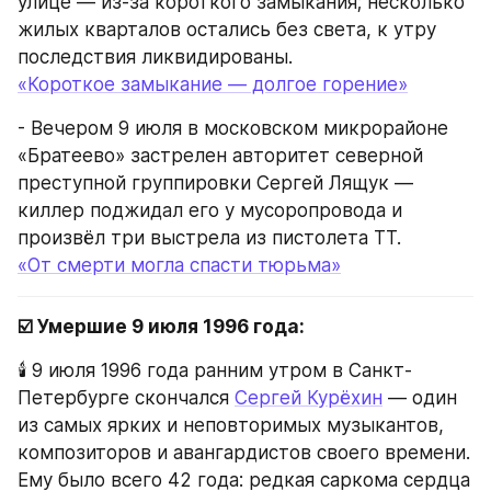
улице — из-за короткого замыкания; несколько 
жилых кварталов остались без света, к утру 
последствия ликвидированы.
«Короткое замыкание — долгое горение»
- Вечером 9 июля в московском микрорайоне 
«Братеево» застрелен авторитет северной 
преступной группировки Сергей Лящук — 
киллер поджидал его у мусоропровода и 
произвёл три выстрела из пистолета ТТ.
«От смерти могла спасти тюрьма»
☑️ Умершие 9 июля 1996 года:
🕯️ 9 июля 1996 года ранним утром в Санкт-
Петербурге скончался 
Сергей Курёхин
 — один 
из самых ярких и неповторимых музыкантов, 
композиторов и авангардистов своего времени. 
Ему было всего 42 года: редкая саркома сердца 