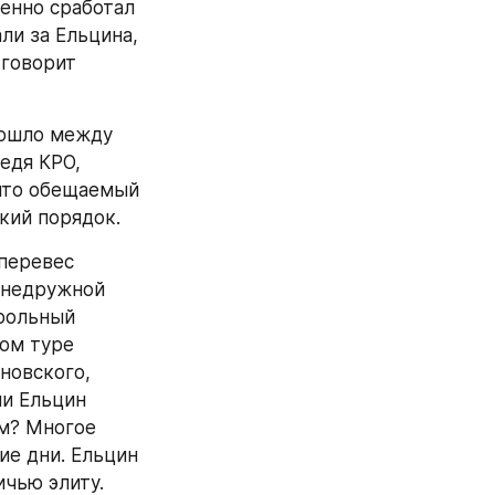
енно сработал 
и за Ельцина, 
говорит 
зошло между 
дя КРО, 
что обещаемый 
кий порядок.
перевес 
 недружной 
рольный 
ом туре 
овского, 
и Ельцин 
? Многое 
е дни. Ельцин 
чью элиту. 