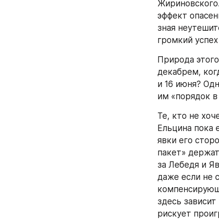
Жириновского.
эффект опасени
зная неутешит
громкий успех
Природа этого
декабрем, ког
и 16 июня? Од
им «порядок в
Те, кто не хоч
Ельцина пока 
явки его стор
пакет» держат
за Лебедя и Я
даже если не 
компенсирующ
здесь зависит
рискует проиг