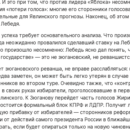
 И это при том, что против лидера «Яблока» несомн
я «потери голоса»: многие его сторонники голосовал
ельные для Явлинского прогнозы. Наконец, об этом 
 Лебедя.
 успеха требует основательного анализа. Что прои
да неожиданно провалился сделавший ставку на Лебе
но произошло несомненно: Лебедь ясно дал понять, 
 государстве» — это не зюгановский, не реваншистс
ет зюгановского реванша, не вправе расслабляться: 
едва заметен, он может быть легко утерян в случае
онников во втором туре. Очевидно также, что «конт
 в своих руках избиратели, проголосовавшие в перв
влинского. К Зюганову перейдет часть голосов Жирин
состоится формальный блок КПРФ и ЛДПР. Получит л
ую прибавку от избирателей — сторонников реформ
 и от действий самого президента России в ближайши
рать, если будет опираться только на новую чиновни