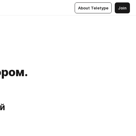
About Teletype
Join
ром.
й 