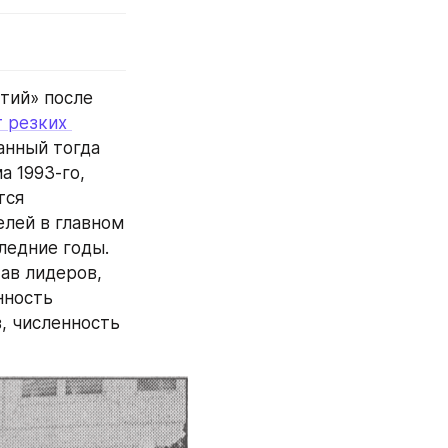
ий» после 
 резких 
нный тогда 
 1993-го, 
ся 
лей в главном 
едние годы. 
ав лидеров, 
ность 
 численность 