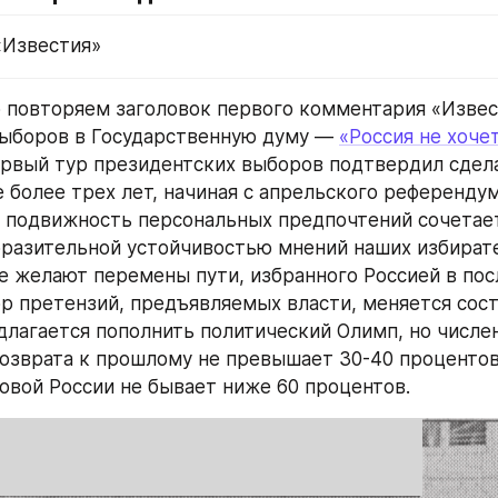
«Известия»
повторяем заголовок первого комментария «Извест
ыборов в Государственную думу — 
«Россия не хочет
ервый тур президентских выборов подтвердил сдела
 более трех лет, начиная с апрельского референдума
 подвижность персональных предпочтений сочетает
оразительной устойчивостью мнений наших избирате
не желают перемены пути, избранного Россией в посл
р претензий, предъявляемых власти, меняется сост
лагается пополнить политический Олимп, но числен
озврата к прошлому не превышает 30-40 процентов,
овой России не бывает ниже 60 процентов.