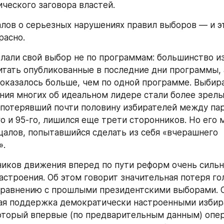
ческого заговора властей.
алов о серьезных нарушениях правил выборов — и эт
расно.
лали свой выбор не по программам: большинство из
итать опубликованные в последние дни программы, а
оказалось больше, чем по одной программе. Выбира
ния многих об идеальном лидере стали более зрелым
потерявший почти половину избирателей между па
о и 95-го, лишился еще трети сторонников. Но его 
цалов, попытавшийся сделать из себя «вчерашнего 
».
иков движения вперед по пути реформ очень сильн
астроения. Об этом говорит значительная потеря гол
равнению с прошлыми президентскими выборами. О
ая поддержка демократически настроенными избир
оторый впервые (по предварительным данным) опер