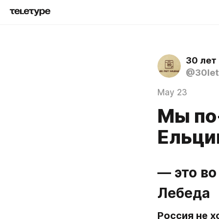
30 лет
@30let
May 23
Мы по
Ельци
— это во
Лебеда
Россия не х