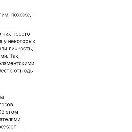
им, похоже, 
 них просто 
 у некоторых 
ли личность, 
и. Так, 
рламентскими 
место отнюдь 
ы 
осов 
б этом 
ателями 
ежает 