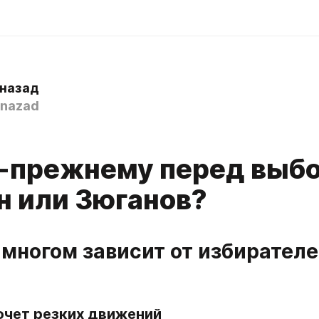
 назад
nazad
-прежнему перед выбо
н или Зюганов?
 многом зависит от избирателе
очет резких движений