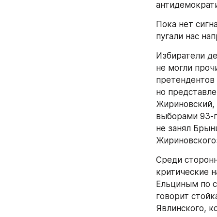
антидемократи
Пока нет сигн
пугали нас нап
Избиратели де
не могли проч
претендентов 
но представле
Жириновский, 
выборами 93-г
не занял Брын
Жириновского
Среди сторонн
критические н
Ельциным по с
говорит стойк
Явлинского, к