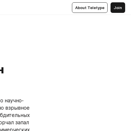
About Teletype
Join
н
о научно-
о взрывное 
 бдительных 
рчал запал 
ммерческих 