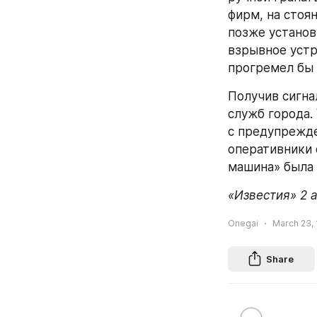
фирм, на стоя
позже установ
взрывное устр
прогремел бы 
Получив сигна
служб города.
с предупрежде
оперативники 
машина» была 
«Известия» 2 
Onegai
March 23, 
Share