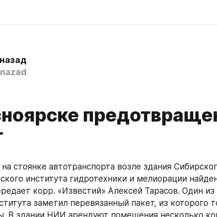
 назад
nazad
сноярске предотвраще
т
 на стоянке автотранспорта возле здания Сибирског
ского института гидротехники и мелиорации найден
ередает корр. «Известий» Алексей Тарасов. Один из
ститута заметил перевязанный пакет, из которого то
ы. В здании НИИ арендуют помещения несколько ко