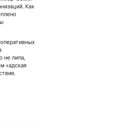
низаций. Как 
плено 
ы 
 оперативных 
 
не липа, 
м «адская 
ствие.