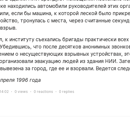
нке находились автомобили руководителей этих орга
или, если бы машина, к которой леской было прикре
ойство, тронулась с места, через считанные секунд
взрыв.
л, к институту съехались бригады практически всех
 Убедившись, что после десятков анонимных звонков
нием о несуществующих взрывных устройствах, это 
организовали эвакуацию людей из здания НИИ. Зате
вывезена за город, где ее и взорвали. Ведется след
апреля 1996 года
14:02
0
views
0
reactions
0
replies