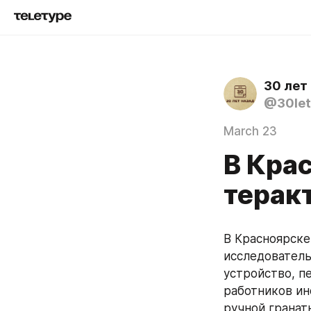
30 лет
@30let
March 23
В Кра
терак
В Красноярске
исследователь
устройство, п
работников ин
ручной гранат