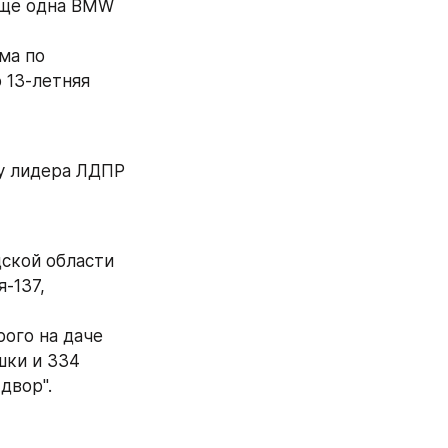
еще одна BMW 
а по 
13-летняя 
у лидера ЛДПР 
ской области 
137, 
ого на даче 
ки и 334 
двор".