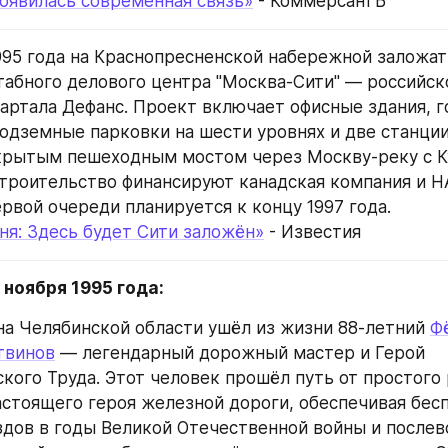
оявилась современная связь»
 - КоммерсантЪ
 1995 года на Краснопресненской набережной заложат
абного делового центра "Москва-Сити" — российско
артала Дефанс. Проект включает офисные здания, г
одземные парковки на шести уровнях и две станции
крытым пешеходным мостом через Москву-реку с К
троительство финансируют канадская компания и НАО
рвой очереди планируется к концу 1997 года.
ня: Здесь будет Сити заложён»
 - Известия
 ноября 1995 года:
на Челябинской области ушёл из жизни 88-летний 
Ф
твинов
 — легендарный дорожный мастер и Герой 
кого Труда. Этот человек прошёл путь от простого 
астоящего героя железной дороги, обеспечивая бес
дов в годы Великой Отечественной войны и послево