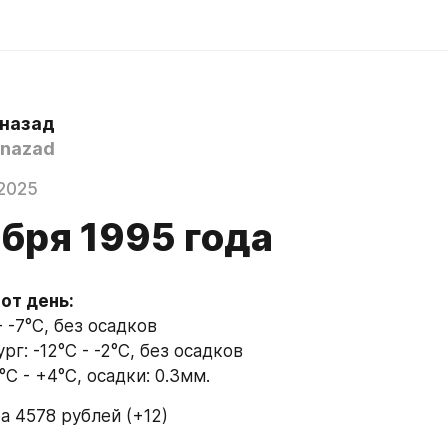
 назад
nazad
2025
бря 1995 года
тот день:
- -7°C, без осадков
г: -12°C - -2°C, без осадков
°C - +4°C, осадки: 0.3мм.
а 4578 рублей (+12)