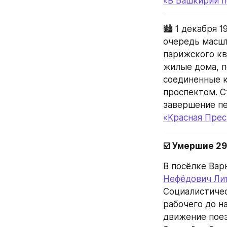
«В Башкирии п
🏙️ 1 декабря
очередь масшт
парижского кв
жилые дома, п
соединенные 
проспектом. С
завершение пе
«Красная Прес
☑️ Умершие 29
В посёлке Вар
Нефёдович Ли
Социалистичес
рабочего до н
движение поез