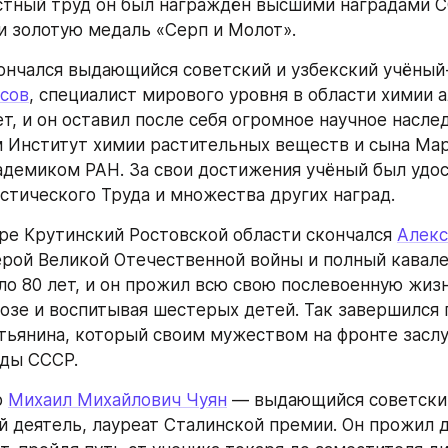
стный труд он был награждён высшими наградами С
и золотую медаль «Серп и Молот».
ончался выдающийся советский и узбекский учёный
сов
, специалист мирового уровня в области химии а
т, и он оставил после себя огромное научное насле
 Институт химии растительных веществ и сына Мар
адемиком РАН. За свои достижения учёный был удос
стического Труда и множества других наград.
ре Крутинский Ростовской области скончался 
Алекс
ерой Великой Отечественной войны и полный кавале
ло 80 лет, и он прожил всю свою послевоенную жизнь
хозе и воспитывая шестерых детей. Так завершился п
тьянина, который своим мужеством на фронте засл
ады СССР.
 
Михаил Михайлович Чуян
 — выдающийся советский
деятель, лауреат Сталинской премии. Он прожил д