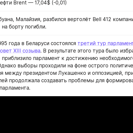
ефти Brent — 17,04$ (-0,01)
буана, Малайзия, разбился вертолёт Bell 412 компании
 на борту погибли.
995 года в Беларуси состоялся 
третий тур парламен
овет XIII созыва
. В результате этого тура было избра
о приблизило парламент к достижению необходимого
 Однако выборы проходили на фоне острого политиче
я между президентом Лукашенко и оппозицией, при 
лей продолжала создавать проблемы для формирова
парламента.