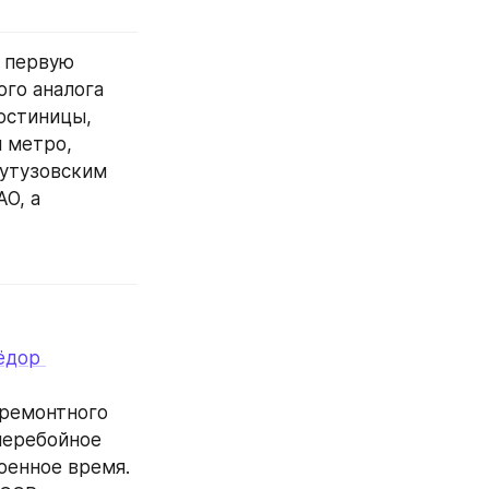
 первую 
го аналога 
остиницы, 
 метро, 
утузовским 
, а 
ёдор 
ремонтного 
перебойное 
енное время. 