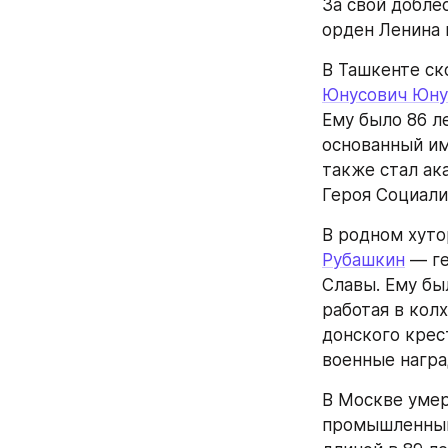
За свой добле
орден Ленина 
В Ташкенте ск
Юнусович Юну
Ему было 86 ле
основанный им
также стал ак
Героя Социали
В родном хуто
Рубашкин
 — г
Славы. Ему бы
работая в кол
донского крес
военные нагр
В Москве умер
промышленный 