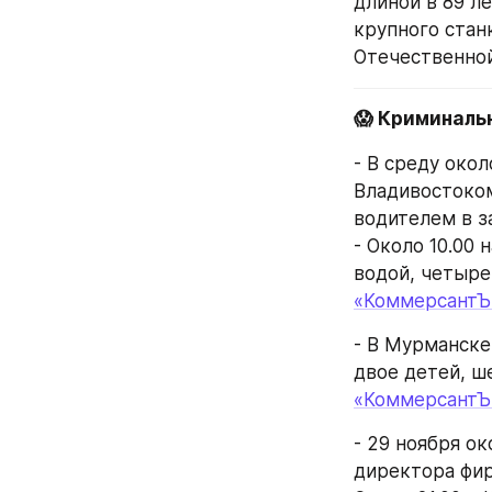
длиной в 89 ле
крупного стан
Отечественной
😱 Криминаль
- В среду окол
Владивостоком
водителем в з
- Около 10.00 
водой, четыре
«КоммерсантЪ
- В Мурманске
двое детей, ш
«КоммерсантЪ
- 29 ноября ок
директора фир