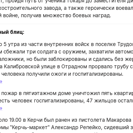
т, пройдя путь от ученика токаря до заместителя д
костроительного завода, а также героически воевал
 войне, получив множество боевых наград.
ный блиц:
о 5 утра из части внутренних войск в поселке Трудо
 сбежали три солдата с оружием, захватили автомо
аложники, но были заблокированы и сдались без же
на Калибровской улице в Отрадном прорвало трубу с
 человека получили ожоги и госпитализированы.
»
 пожар в пятиэтажном доме уничтожил пять квартир
есть человек госпитализированы, 47 жильцов остали
»
оло 19.00 в Керчи был ранен из пистолета Макарова
мы "Керчь-маркет" Александр Репейко, сидевший 