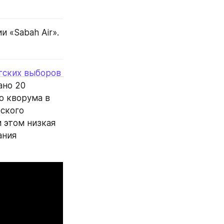
 «Sabah Air». 
тских выборов 
но 20 
 кворума в 
ского 
этом низкая 
ния 