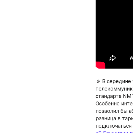
📡 В середине
телекоммуника
стандарта NMT
Особенно инте
позволил бы а
разница в тар
подключаться 