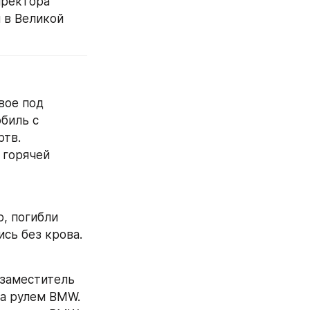
иректора 
 в Великой 
вое под 
биль с 
ртв.
 горячей 
, погибли 
сь без крова.
 заместитель 
за рулем BMW.