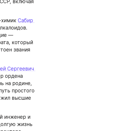
ССР, включая 
-химик 
Сабир 
лкалоидов. 
дие — 
ата, который 
тоен звания 
ей Сергеевич 
р ордена 
 на родине, 
уть простого 
ужил высшие 
 инженер и 
олгую жизнь 