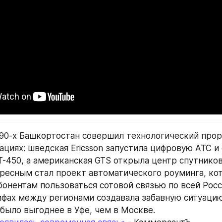
 90-х Башкортостан совершил технологический прор
циях: шведская Ericsson запустила цифровую АТС и 
-450, а американская GTS открыла центр спутниково
ресным стал проект автоматического роуминга, кот
бонентам пользоваться сотовой связью по всей Росси
ифах между регионами создавала забавную ситуацию
было выгоднее в Уфе, чем в Москве.