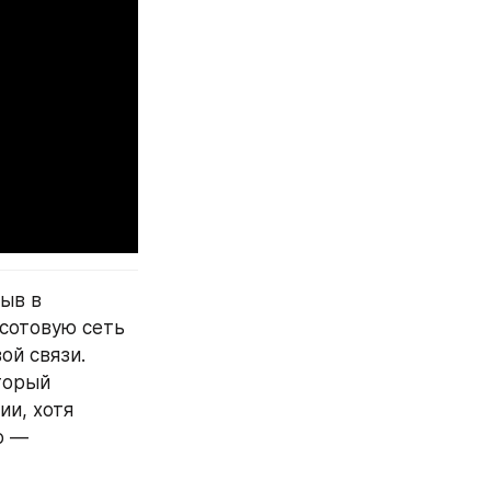
ыв в 
сотовую сеть 
й связи. 
орый 
и, хотя 
 — 