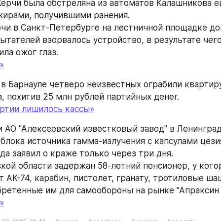
 Керчи была обстреляна из автоматов Калашникова 
жирами, получившими ранения.
очи в Санкт-Петербурге на лестничной площадке дом
ытателей взорвалось устройство, в результате чего 
ила ожог глаз.
»
а в Барнауле четверо неизвестных ограбили квартир
 похитив 25 млн рублей партийных денег.
ртии лишилось кассы»
и АО "Алексеевский известковый завод" в Ленинград
блока источника гамма-излучения с капсулами цезия-
да заявил о краже только через три дня.
ской области задержан 58-летний пенсионер, у котор
 АК-74, карабин, пистолет, гранату, тротиловые шаш
бретенные им для самообороны на рынке "Апраксин 
»