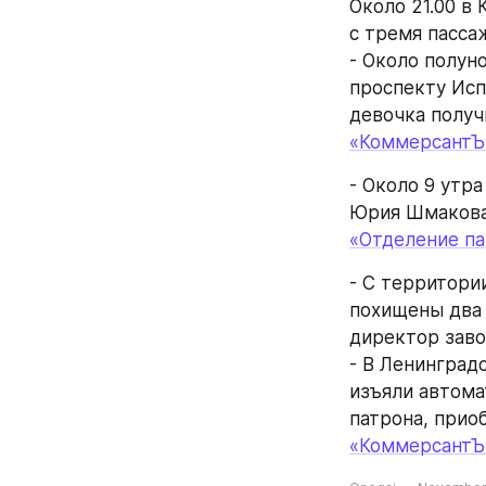
Около 21.00 в
с тремя пасса
- Около полун
проспекту Исп
девочка получ
«КоммерсантЪ
- Около 9 утр
Юрия Шмакова,
«Отделение па
- С территори
похищены два 
директор заво
- В Ленинград
изъяли автомат
патрона, прио
«КоммерсантЪ