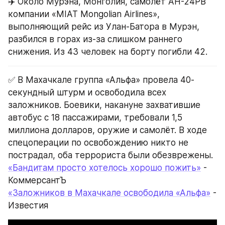
✈️ Около Мурэна, Монголия, самолёт АН-24РВ 
компании «MIAT Mongolian Airlines», 
выполняющий рейс из Улан-Батора в Мурэн, 
разбился в горах из-за слишком раннего 
снижения. Из 43 человек на борту погибли 42.
✅ В Махачкале группа «Альфа» провела 40-
секундный штурм и освободила всех 
заложников. Боевики, накануне захватившие 
автобус с 18 пассажирами, требовали 1,5 
миллиона долларов, оружие и самолёт. В ходе 
спецоперации по освобождению никто не 
пострадал, оба террориста были обезврежены.
«Бандитам просто хотелось хорошо пожить»
 - 
КоммерсантЪ
«Заложников в Махачкале освободила «Альфа»
 - 
Известия