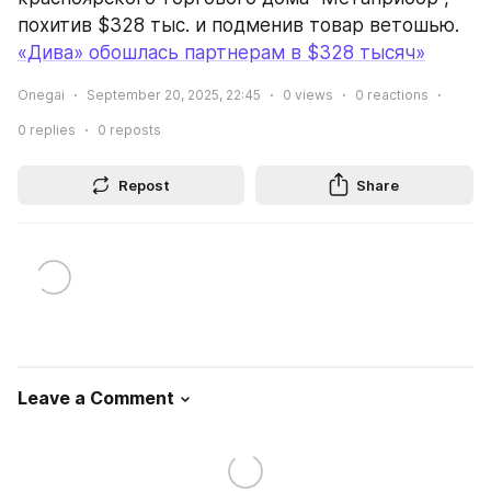
похитив $328 тыс. и подменив товар ветошью.
«Дива» обошлась партнерам в $328 тысяч»
Onegai
September 20, 2025, 22:45
0
views
0
reactions
0
replies
0
reposts
Repost
Share
Leave a Comment