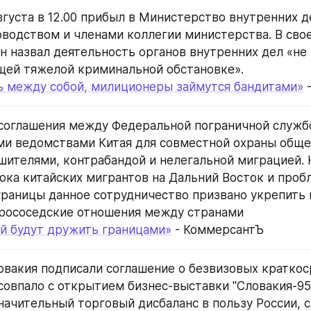
вгуста в 12.00 прибыл в Министерство внутренних де
оводством и членами коллегии министерства. В свое
н назвал деятельность органов внутренних дел «не 
щей тяжелой криминальной обстановке».
ь между собой, милиционеры займутся бандитами»
 
соглашения между Федеральной пограничной службо
и ведомствами Китая для совместной охраны общей
шителями, контрабандой и нелегальной миграцией. Н
ока китайских мигрантов на Дальний Восток и пробл
раницы данное сотрудничество призвано укрепить 
брососедские отношения между странами
ай будут дружить границами»
 - КоммерсантЪ
ловакия подписали соглашение о безвизовых краткос
 совпало с открытием бизнес-выставки "Словакия-95"
начительный торговый дисбаланс в пользу России, с