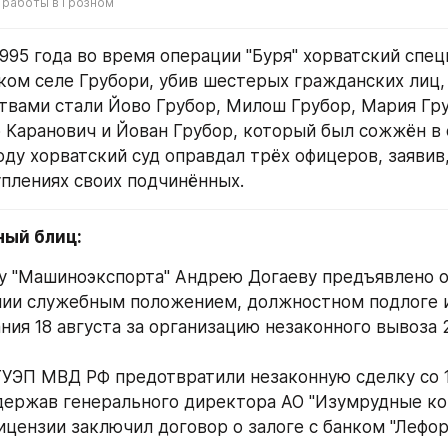
 работы в Грозном
ском селе Грубори, убив шестерых гражданских лиц, 
твами стали Йово Грубор, Милош Грубор, Мария Гру
 Каранович и Йован Грубор, который был сожжён в 
оду хорватский суд оправдал трёх офицеров, заявив, 
уплениях своих подчинённых.
ный блиц:
у "Машиноэкспорта" Андрею Догаеву предъявлено о
ии служебным положением, должностном подлоге и
ния 18 августа за организацию незаконного вывоза 2
ГУЭП МВД РФ предотвратили незаконную сделку со 11
держав генерального директора АО "Изумрудные копи
ицензии заключил договор о залоге с банком "Лефор