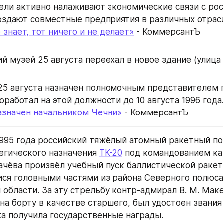
ли активно налаживают экономические связи с рос
оздают совместные предприятия в различных отрасл
 знает, тот ничего и не делает»
 - КоммерсантЪ
 музей 25 августа переехал в новое здание (улица 
25 августа назначен полномочным представителем 
оработал на этой должности до 10 августа 1996 года
азначен начальником Чечни»
 - КоммерсантЪ
 1995 года российский тяжёлый атомный ракетный по
егического назначения 
ТК-20
 под командованием кап
гачёва произвёл учебный пуск баллистической ракеты
я головными частями из района Северного полюса п
области. За эту стрельбу контр-адмирал В. М. Маке
на борту в качестве старшего, был удостоен звания 
жа получила государственные награды.