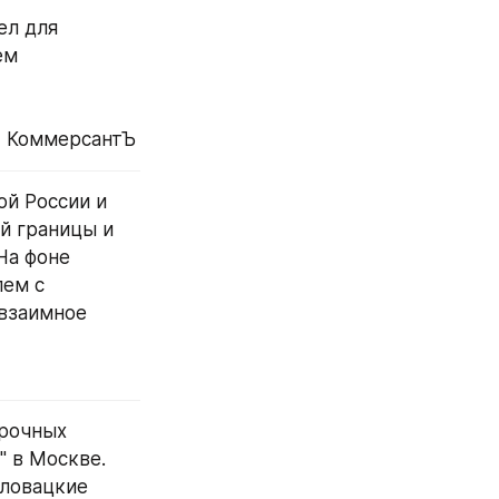
л для 
м 
- КоммерсантЪ
й России и 
 границы и 
а фоне 
ем с 
взаимное 
рочных 
 в Москве. 
ловацкие 