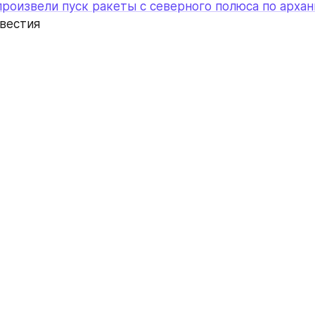
роизвели пуск ракеты с северного полюса по архан
звестия