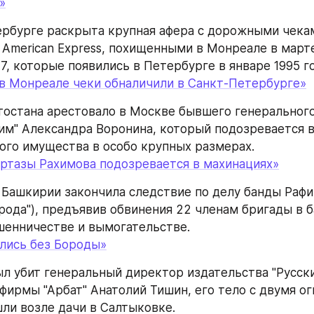
»
ербурге раскрыта крупная афера с дорожными чека
 American Express, похищенными в Монреале в марте 
7, которые появились в Петербурге в январе 1995 го
в Монреале чеки обналичили в Санкт-Петербурге»
остана арестовало в Москве бывшего генерального
им" Александра Воронина, который подозревается в
ого имущества в особо крупных размерах.
ртазы Рахимова подозревается в махинациях»
 Башкирии закончила следствие по делу банды Рафи
орода"), предъявив обвинения 22 членам бригады в б
шенничестве и вымогательстве.
лись без Бороды»
был убит генеральный директор издательства "Русски
фирмы "Арбат" Анатолий Тишин, его тело с двумя о
ли возле дачи в Салтыковке.