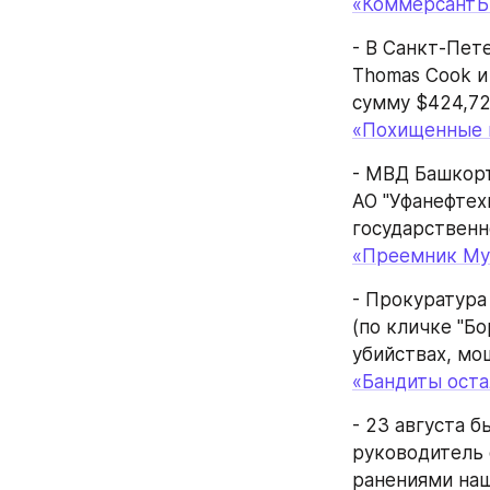
«КоммерсантЪ
- В Санкт-Пет
Thomas Cook и
сумму $424,72
«Похищенные 
- МВД Башкорт
АО "Уфанефтех
государственн
«Преемник Му
- Прокуратура
(по кличке "Б
убийствах, мо
«Бандиты оста
- 23 августа 
руководитель 
ранениями наш