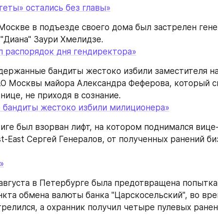
теты» остались без главы»
в Москве в подъезде своего дома был застрелен гене
"Диана" Заури Хмелидзе.
л распорядок дня гендиректора»
задержанные бандиты жестоко избили заместителя на
 Москвы майора Александра Феферова, который ск
нице, не приходя в сознание.
 бандиты жестоко избили милиционера»
Риге был взорван лифт, на котором поднимался вице
t-East Сергей Генералов, от полученных ранений би
»
5 августа в Петербурге была предотвращена попытка
нкта обмена валюты банка "Царскосельский", во вре
трелился, а охранник получил четыре пулевых ранен