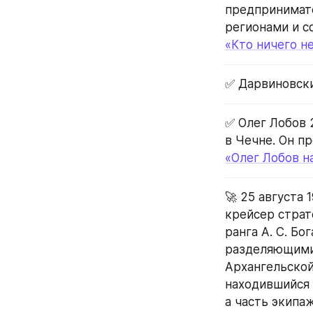
предпринимате
регионами и с
«Кто ничего не
✅ Дарвиновский
✅ Олег Лобов 
в Чечне. Он пр
«Олег Лобов н
🚀 25 августа
крейсер страт
ранга А. С. Бо
разделяющимис
Архангельской 
находившийся 
а часть экипа