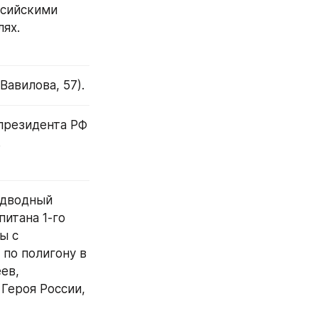
сийскими 
ях.
Вавилова, 57).
президента РФ 
.
дводный 
итана 1-го 
 с 
о полигону в 
ев, 
Героя России, 