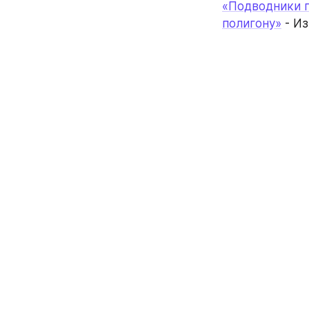
«Подводники п
полигону»
 - И