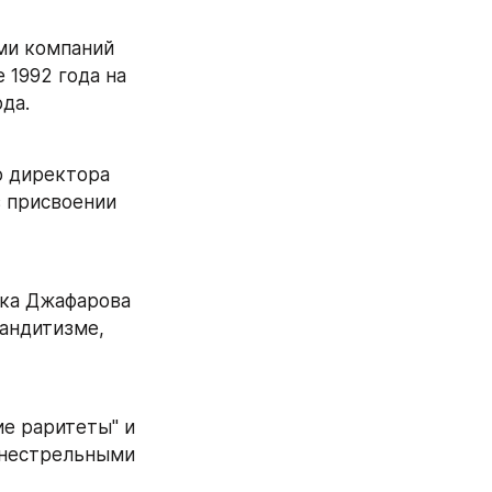
ми компаний 
1992 года на 
да.
 директора 
 присвоении 
ка Джафарова 
андитизме, 
е раритеты" и 
гнестрельными 