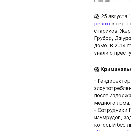
Восстановительные
резню
 в серб
стариков. Жер
Грубор, Джуро
доме. В 2014 г
знали о прест
😱 Криминаль
- Гендиректор
злоупотреблен
после задержа
медного лома.
- Сотрудники 
изумрудов, за
который без л