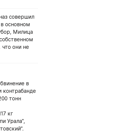
😱 25 августа 1995 года во время операции "Буря" хорватский спецназ совершил 
в основном 
бор, Милица 
собственном 
что они не 
бвинение в 
 контрабанде 
00 тонн 
7 кг 
 Урала", 
товский".