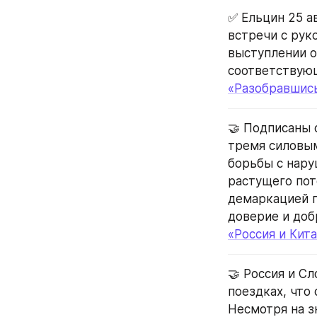
✅ Ельцин 25 а
встречи с рук
выступлении о
соответствую
«Разобравшис
🤝 Подписаны 
тремя силовым
борьбы с нару
растущего пот
демаркацией г
доверие и до
«Россия и Кит
🤝 Россия и С
поездках, что
Несмотря на з