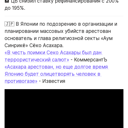
🏦 ЦБ снизил ставку рефинансирования с 200% 
до 195%.
🇯🇵 В Японии по подозрению в организации и 
планировании массовых убийств арестован 
основатель и глава религиозной секты «Аум 
Синрикё» Сёко Асахара.
«В честь поимки Секо Асахары был дан 
террористический салют»
 - КоммерсантЪ
«Асахара арестован, но еще долгое время 
Японию будет олицетворять человек в 
противогазе»
 - Известия