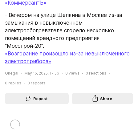
«КоммерсантЪ»
- Вечером на улице Щепкина в Москве из-за 
замыкания в невыключенном 
электрообогревателе сгорело несколько 
помещений арендного предприятия 
"Мосстрой-20".
«Возгорание произошло из-за невыключенного 
электроприбора»
Onegai
May 15, 2025, 17:56
0
views
0
reactions
0
replies
0
reposts
Repost
Share