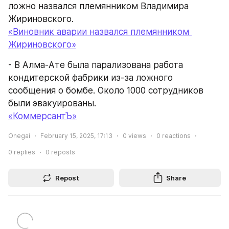
ложно назвался племянником Владимира 
Жириновского.
«Виновник аварии назвался племянником 
Жириновского»
- В Алма-Ате была парализована работа 
кондитерской фабрики из-за ложного 
сообщения о бомбе. Около 1000 сотрудников 
были эвакуированы.
«КоммерсантЪ»
Onegai
February 15, 2025, 17:13
0
views
0
reactions
0
replies
0
reposts
Repost
Share