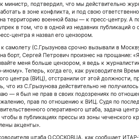
ак министр, подтвердил, что мы действительно журн
аботать в зоне конфликта, и под свою ответственнос
на территорию военной базы — к пресс-центру. А по
прек в том, что в одной из недавних публикаций о с
есс-центра я назвал его цензором.
к самолету (С.Грызунова срочно вызывали в Москву)
на борт, Сергей Петрович произнес на прощание: «Я
ывайте меня больше цензором, я ведь к журналистик
-иному». Теперь, когда его, как руководителя Време
го центра (ВИЦ), отстранили от этой должности, пр
ь, что из С.Грызунова действительно не получилось 
аю — я был не прав в своих подозрениях по отношен
сожалению, прав по отношению к ВИЦ. Судя по послед
вительственного оперативного штаба, задача центра 
, чтобы в публикациях прессы из зоны чеченского кр
лены акценты».
оводителя штаба О.СОСКОВЦА, как сообщает ИТАР-Т