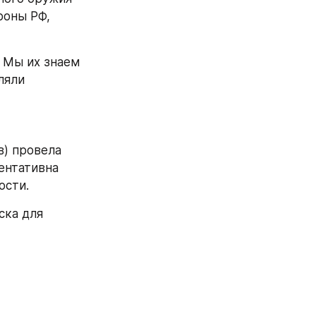
оны РФ, 
 Мы их знаем 
яли 
) провела 
нтативна 
ости.
ка для 