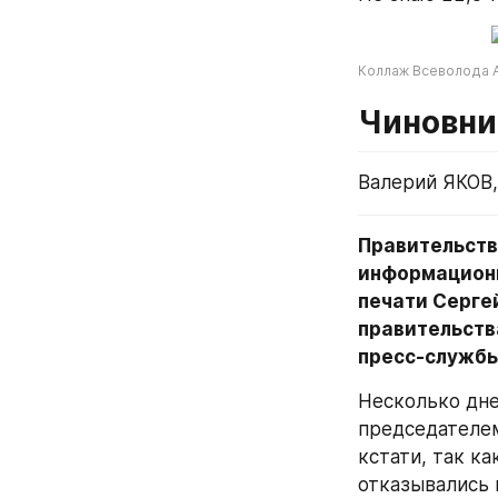
Коллаж Всеволода 
Чиновни
Валерий ЯКОВ,
Правительств
информационн
печати Сергей
правительств
пресс-службы
Несколько дне
председателем
кстати, так ка
отказывались 