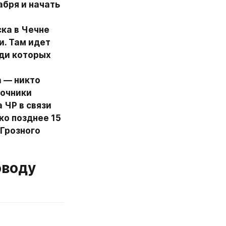
бря и начать 
ка в Чечне 
. Там идет 
ди которых 
 — никто 
очники 
ЧР в связи 
о позднее 15 
Грозного 
воду 