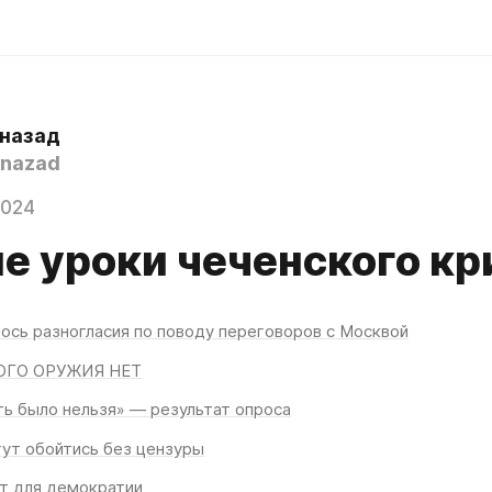
 назад
nazad
2024
е уроки чеченского кр
лось разногласия по поводу переговоров с Москвой
ОГО ОРУЖИЯ НЕТ
ть было нельзя» — результат опроса
гут обойтись без цензуры
т для демократии