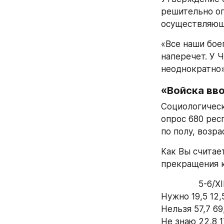
решительно оп
осуществляющ
«Все наши бое
наперечет. У Ч
неоднократно»
«Войска вв
Социологическ
опрос 680 рес
по полу, возр
Как Вы считае
прекращения к
             
Нужно 19,5 12,
Нельзя 57,7 69
Не знаю 22,8 1