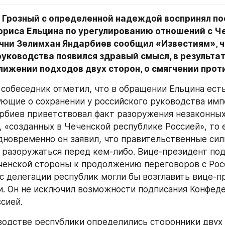
Грозный с определенной надеждой воспринял по
ориса Ельцина по урегулированию отношений с Че
чни Зелимхан Яндарбиев сообщил «Известиям», чт
уководства появился здравый смысл, в результат
лижении подходов двух сторон, о смягчении прот
 собеседник отметил, что в обращении Ельцина есть
ющие о сохранении у российского руководства имп
рбиев приветствовал факт разоружения незаконных
 «созданных в Чеченской республике Россией», то е
дновременно он заявил, что правительственные сил
 разоружаться перед кем-либо. Вице-президент под
ченской стороны к продолжению переговоров с Росс
с делегации республик могли бы возглавить вице-п
и. Он не исключил возможности подписания Конфеде
сией.
водстве республики определились сторонники двух 