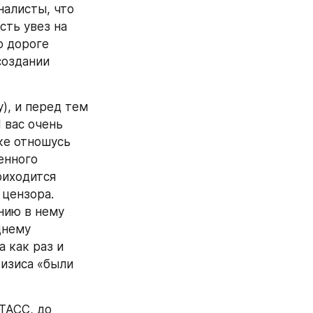
алисты, что 
ть увез на 
 дороге 
оздании 
, и перед тем 
 вас очень 
е отношусь 
нного 
иходится 
цензора. 
ию в нему 
нему 
как раз и 
изиса «были 
АСС, до 