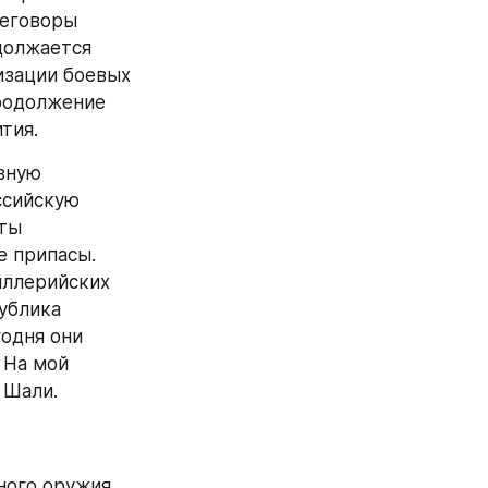
еговоры 
олжается 
зации боевых 
родолжение 
тия.
вную 
сийскую 
ты 
 припасы. 
иллерийских 
ублика 
одня они 
На мой 
 Шали.
ого оружия 