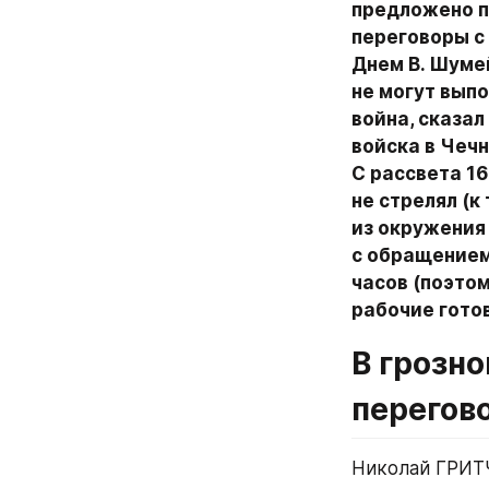
предложено пр
переговоры с 
Днем В. Шумей
не могут вып
война, сказал
войска в Чечн
С рассвета 16
не стрелял (к
из окружения 
с обращением 
часов (поэтом
рабочие гото
В грозно
перегов
Николай ГРИТ