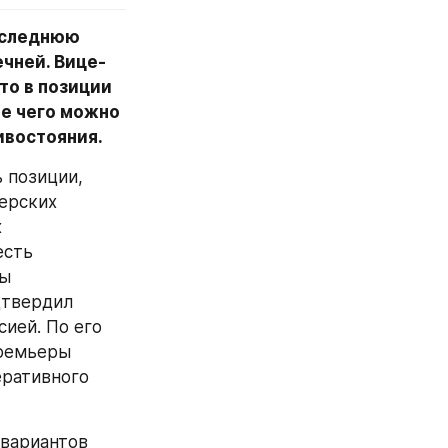
следнюю 
чней. Вице-
о в позиции 
е чего можно 
ивостояния.
 позиции, 
ерских 
 
сть 
ы 
твердил 
ией. По его 
ремьеры 
ративного 
вариантов 