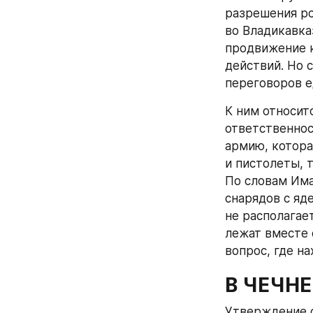
разрешения ро
во Владикавка
продвижение к
действий. Но 
переговоров е
К ним относит
ответственнос
армию, которая
и пистолеты, 
По словам Имае
снарядов с яд
не располагае
лежат вместе 
вопрос, где на
В ЧЕЧНЕ
Утверждение о