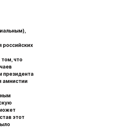
иальным), 
 российских 
том, что 
чаев 
 президента 
я амнистии 
ным 
скую 
может 
став этот 
ыло 