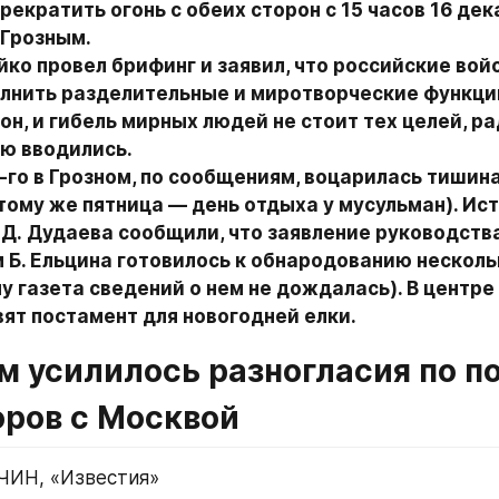
екратить огонь с обеих сторон с 15 часов 16 дека
Грозным.

ко провел брифинг и заявил, что российские войс
олнить разделительные и миротворческие функции
 он, и гибель мирных людей не стоит тех целей, ра
ю вводились.

-го в Грозном, по сообщениям, воцарилась тишина
 тому же пятница — день отдыха у мусульман). Ист
Д. Дудаева сообщили, что заявление руководства 
Б. Ельцина готовилось к обнародованию нескольк
у газета сведений о нем не дождалась). В центре 
вят постамент для новогодней елки.
м усилилось разногласия по по
оров с Москвой
ЧИН, «Известия»