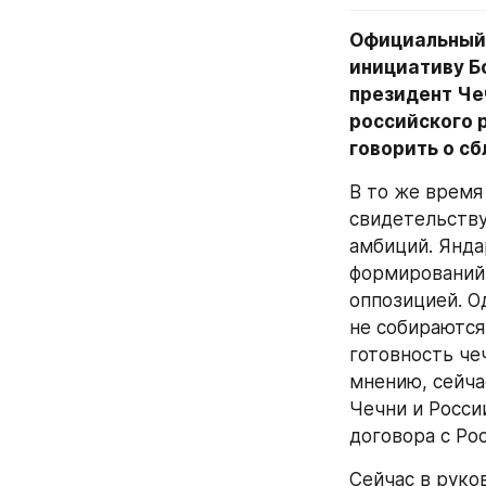
Официальный 
инициативу Б
президент Че
российского р
говорить о сб
В то же время
свидетельству
амбиций. Янда
формирований,
оппозицией. О
не собираются
готовность че
мнению, сейча
Чечни и Росси
договора с Рос
Сейчас в руко