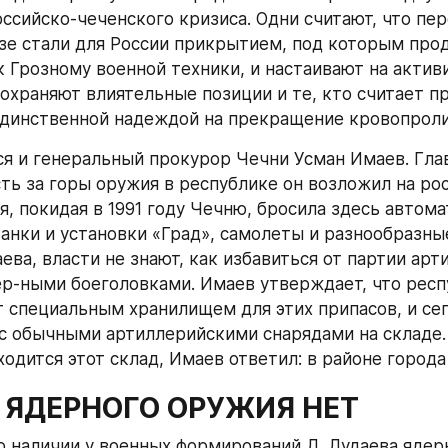
ссийско-чеченского кризиса. Одни считают, что пер
зе стали для России прикрытием, под которым прод
 Грозному военной техники, и настаивают на активи
сохраняют влиятельные позиции и те, кто считает п
динственной надеждой на прекращение кровопроли
ся и генеральный прокурор Чечни Усман Имаев. Гла
ть за горы оружия в республике он возложил на рос
, покидая в 1991 году Чечню, бросила здесь автома
танки и установки «Град», самолеты и разнообразные
ва, власти не знают, как избавиться от партии арт
ер-ными боеголовками. Имаев утверждает, что респ
т специальным хранилищем для этих припасов, и сег
с обычными артиллерийскими снарядами на складе. 
ходится этот склад, Имаев ответил: в районе города
 ЯДЕРНОГО ОРУЖИЯ НЕТ
 наличии у военных формирований Д. Дудаева ядерн