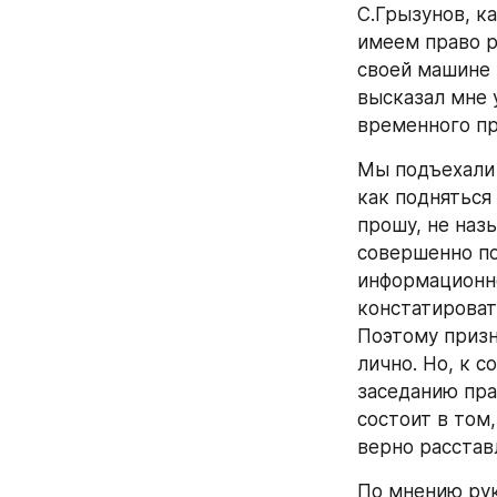
С.Грызунов, к
имеем право р
своей машине 
высказал мне у
временного пр
Мы подъехали 
как подняться 
прошу, не наз
совершенно по
информационно
констатироват
Поэтому призн
лично. Но, к 
заседанию пра
состоит в том
верно расстав
По мнению рук