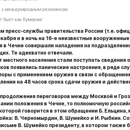
о с международным резонансом
т бьёт как бумеранг
м пресс-службы правительства России (т.е. офиц
кабря и в ночь на 16-е неизвестные вооруженные 
 в Чечне совершали нападения на подразделения
их. Те адекватно отвечали.

от местного населения стали поступать сведения о 
ков появились панические настроения, в ряде слу
поры с применением оружия в связи с обращением
лении на 48 часов срока сдачи оружия и действи
 продолжения переговоров между Москвой и Гроз
вании положения в Чечне, то полномочную россий
которой говорится в этом обращении Б. Ельцина, 
ойка: В. Черномырдин, В. Шумейко и И. Рыбкин. Со
исьме В. Шумейко президенту, в котором также б