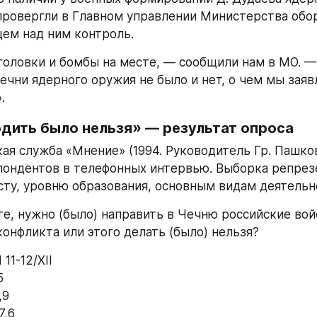
ровергли в Главном управлении Министерства обор
ем над ним контроль.
головки и бомбы на месте, — сообщили нам в МО. —
ечни ядерного оружия не было и нет, о чем мы заявл
.
одить было нельзя» — результат опроса
ая служба «Мнение» (1994. Руководитель Гр. Пашков
пондентов в телефонных интервью. Выборка репрезе
асту, уровню образования, основным видам деятельн
те, нужно (было) направить в Чечню российские войс
онфликта или этого делать (было) нельзя?
  5-6/XII 11-12/XII
5
,9
7,6