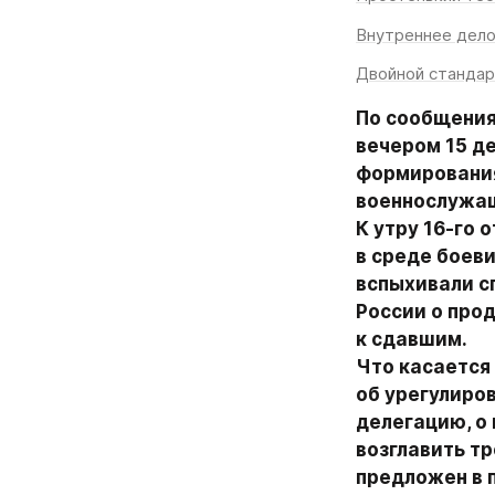
Внутреннее дел
Двойной стандар
По сообщения
вечером 15 де
формирования
военнослужащ
К утру 16-го 
в среде боеви
вспыхивали с
России о прод
к сдавшим.

Что касается
об урегулиро
делегацию, о 
возглавить тр
предложен в п