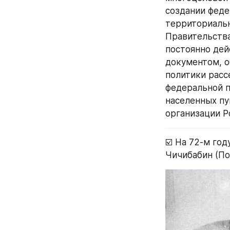
создании феде
территориальн
Правительства
постоянно де
документом, 
политики расс
федеральной п
населенных пу
организации Р
☑️ На 72-м год
Чичибабин (Пол