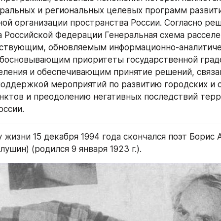
ральных и региональных целевых программ развития
ой организации пространства России. Согласно реш
 Российской Федерации Генеральная схема расселен
йствующим, обновляемым информационно-аналитиче
обосновывающим приоритеты государственной градо
еления и обеспечивающим принятие решений, связан
оддержкой мероприятий по развитию городских и с
нктов и преодолению негативных последствий терр
оссии.
у жизни 15 декабря 1994 года скончался поэт Борис 
ушин) (родился 9 января 1923 г.).