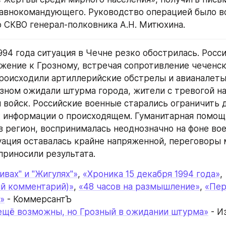
авнокомандующего. Руководство операцией было во
СКВО генерал-полковника А.Н. Митюхина.
994 года ситуация в Чечне резко обострилась. Росси
жение к Грозному, встречая сопротивление чеченск
роисходили артиллерийские обстрелы и авианалеты 
озном ожидали штурма города, жители с тревогой на
войск. Российские военные старались ограничить д
 информации о происходящем. Гуманитарная помощь
в регион, воспринималась неоднозначно на фоне вое
уация оставалась крайне напряженной, переговоры 
приносили результата.
ивах" и "Жигулях"»
, 
«Хроника 15 декабря 1994 года»
, 
ый комментарий)»
, 
«48 часов на размышление»
, 
«Пер
»
 - КоммерсантЪ
ещё возможны, но Грозный в ожидании штурма»
 - 