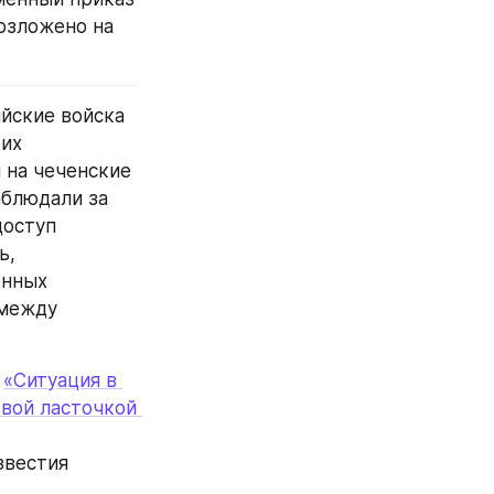
зложено на 
йские войска 
их 
на чеченские 
блюдали за 
оступ 
, 
нных 
между 
 
«Ситуация в 
вой ласточкой 
Известия