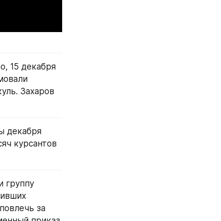
, 15 декабря 
овали 
ль. Захаров 
ы декабря 
яч курсантов 
 группу 
ивших 
овлечь за 
енный приказ 