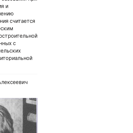
 и 
ению 
ия считается 
ским 
строительной 
ных с 
ельских 
иториальной 
Алексеевич 