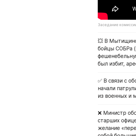
Заседание комисси
💥 В Мытищинс
бойцы СОБРа (
фешенебельную
был избит, ар
✅ В связи с о
начали патрул
из военных и 
❌ Министр обо
старших офице
желание «пере
собой большие