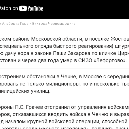
и Альберта Гора и Виктора Черномырдина
ком районе Московской области, в поселке Жостово
специального отряда быстрого реагирования) штурм
 дачу вора в законе Паши Захарова по кличке Цирку
естован и через два года умер в СИЗО «Лефортово».
бострением обстановки в Чечне, в Москве с середин
ировать не только милиционеры, но и несколько тыс
милицейских училищ.
роны П.С. Грачев отстранил от управления войсками
ров, отказавшихся вводить войска в Чечню и выраз
д началом крупной войсковой операции, способной п
 жертвы среди мирного населения», получить письм