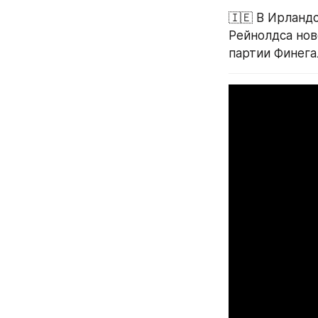
🇮🇪 В Ирланд
Рейнолдса нов
партии Финега