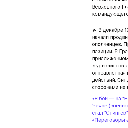
Верховного Гл
командующего 
🔥 В декабре 1
начали продви
ополченцев. П
позиции. В Гр
приближением 
журналистов к
отправленная 
действий. Сит
сторонами не 
«В бой — на "Н
Чечне (военн
стал "Стингер"
«Переговоры 