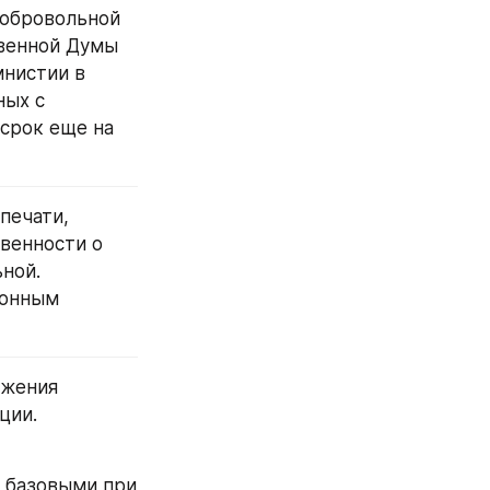
обровольной 
венной Думы 
нистии в 
ых с 
срок еще на 
ечати, 
енности о 
ной.
онным 
жения 
ции.
 базовыми при 