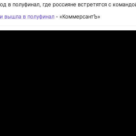
од в полуфинал, где россияне встретятся с командо
и вышла в полуфинал
 - «КоммерсантЪ»