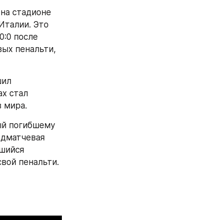
 на стадионе 
талии. Это 
:0 после 
ых пенальти, 
ил 
х стал 
 мира.
й погибшему 
дматчевая 
шийся 
свой пенальти.