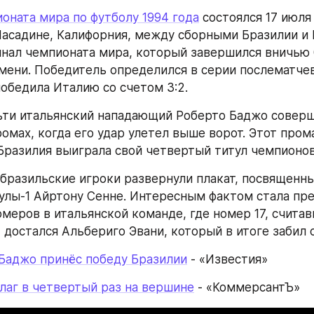
оната мира по футболу 1994 года
 состоялся 17 июля
 Пасадине, Калифорния, между сборными Бразилии и И
нал чемпионата мира, который завершился вничью 0
мени. Победитель определился в серии послематчев
победила Италию со счетом 3:2.
ьти итальянский нападающий Роберто Баджо соверш
омах, когда его удар улетел выше ворот. Этот прома
разилия выиграла свой четвертый титул чемпионов
бразильские игроки развернули плакат, посвященны
лы-1 Айртону Сенне. Интересным фактом стала пре
меров в итальянской команде, где номер 17, считав
 достался Альбериго Эвани, который в итоге забил 
Баджо принёс победу Бразилии
 - «Известия»
лаг в четвертый раз на вершине
 - «КоммерсантЪ»