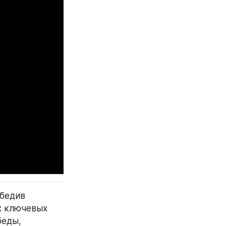
бедив 
х ключевых 
еды, 