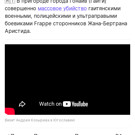
🇭🇹 В пригороде города Гонаив (Гаити) 
совершенно 
массовое убийство
 гаитянскими 
военными, полицейскими и ультраправыми 
боевиками Frappe сторонников Жана-Бертрана 
Аристида.
Визит Андрея Козырева в Югославию