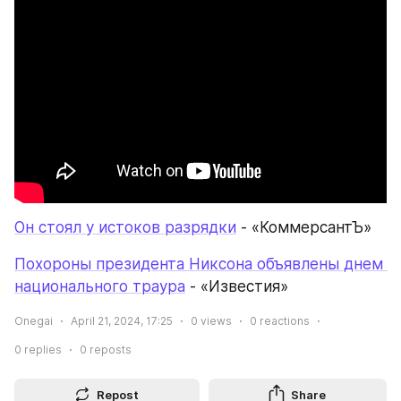
Он стоял у истоков разрядки
 - «КоммерсантЪ»
Похороны президента Никсона объявлены днем 
национального траура
 - «Известия»
Onegai
April 21, 2024, 17:25
0
views
0
reactions
0
replies
0
reposts
Repost
Share