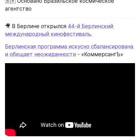
🇧🇷 Основано Бразильское космическое 
агентство
🎥 В Берлине открылся 
44-й Берлинский 
международный кинофестиваль
.
Берлинская программа искусно сбалансирована 
и обещает неожиданности
 - «КоммерсантЪ»