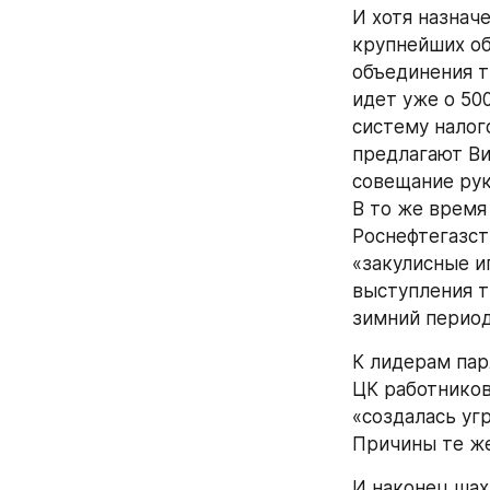
И хотя назначе
крупнейших об
объединения т
идет уже о 50
систему налог
предлагают Ви
совещание рук
В то же время
Роснефтегазст
«закулисные и
выступления т
зимний период
К лидерам пар
ЦК работников
«создалась уг
Причины те же
И наконец шах