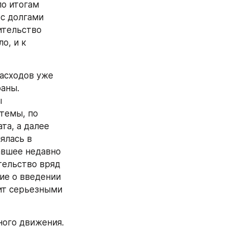
о итогам 
с долгами 
тельство 
, и к 
асходов уже 
аны. 
 
емы, по 
а, а далее 
лась в 
авшее недавно 
ельство вряд 
е о введении 
ит серьезными 
ого движения. 