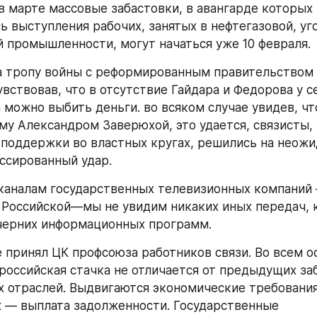
 марте массовые забастовки, в авангарде которых 
ь выступления рабочих, занятых в нефтегазовой, уго
й промышленности, могут начаться уже 10 февраля.
 тропу войны с реформированным правительством 
увствовав, что в отсутствие Гайдара и Федорова у с
 можно выбить деньги. во всяком случае увидев, чт
му Александром Заверюхой, это удается, связисты,
поддержки во властных кругах, решились на неожид
ссированный удар.
 каналам государственных телевизионных компаний 
 Российской—мы не увидим никаких иных передач, 
черних информационных программ.
 принял ЦК профсоюза работников связи. Во всем о
российская стачка не отличается от предыдущих заб
х отраслей. Выдвигаются экономические требования.
 — выплата задолженности. Государственные 