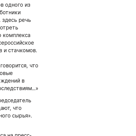
в одного из 
ботники 
 здесь речь 
отреть 
 комплекса 
ероссийское 
и стачкомов. 
оворится, что 
овые 
ждений в 
следствиям...»
едседатель 
ют, что 
ого сырья». 
са на пресс-