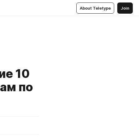
About Teletype
Join
ие 10
кам по