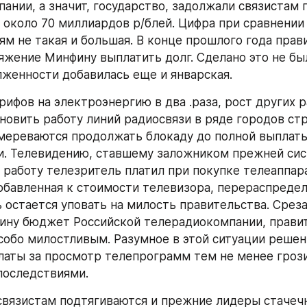
ании, а значит, государство, задолжали связистам п
 около 70 миллиардов р/блей. Цифра при сравнении 
ям не такая и большая. В конце прошлого года прави
яжение Минфину выплатить долг. Сделано это не было
женности добавилась еще и январская.
рифов на электроэнергию в два .раза, рост других р
новить работу линий радиосвязи в ряде городов стр
ереваются продолжать блокаду до полной выплаты
. Телевидению, ставшему заложником прежней сист
 работу телезритель платил при покупке телеаппарат
добавленная к стоимости телевизора, перераспределя
ь остается уповать на милость правительства. Срез
ину бюджет Российской телерадиокомпании, правит
собо милостливым. Разумное в этой ситуации решени
латы за просмотр телепрограмм тем не менее гроз
последствиями.
вязистам подтягиваются и прежние лидеры стачечн