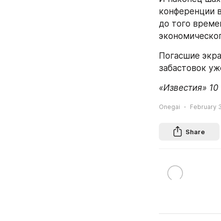
конференции в
до того време
экономическог
Погасшие экра
забастовок уж
«Известия» 10
Onegai
February 3
Share