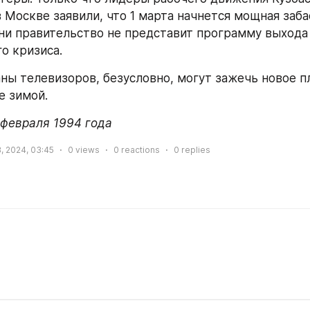
 Москве заявили, что 1 марта начнется мощная забас
ни правительство не представит программу выхода 
о кризиса.
ны телевизоров, безусловно, могут зажечь новое пл
е зимой.
 февраля 1994 года
, 2024, 03:45
0
views
0
reactions
0
replies