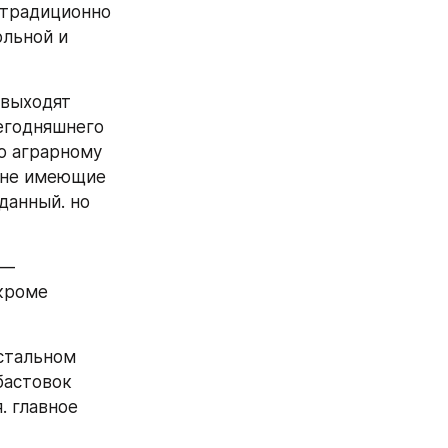
традиционно 
льной и 
выходят 
егодняшнего 
о аграрному 
 не имеющие 
анный. но 
— 
кроме 
стальном 
астовок 
 главное 