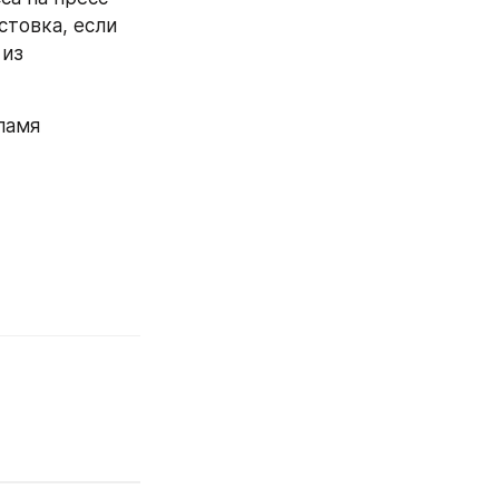
товка, если 
из 
амя 