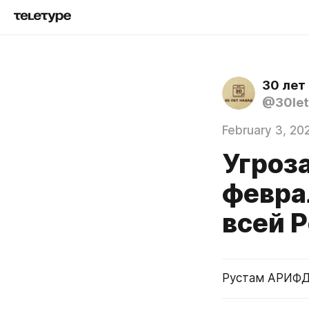
30 лет
@30let
February 3, 20
Угроз
феврал
всей 
Рустам АРИФД