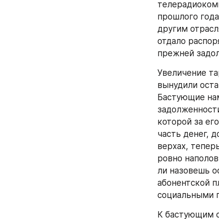
телерадиокомп
прошлого года
другим отрасл
отдало распор
прежней задол
Увеличение та
вынудили оста
Бастующие нам
задолженности
которой за его
часть денег, 
верхах, тепер
ровно наполов
ли назовешь о
абонентской п
социальными 
К бастующим с