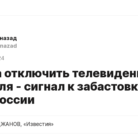
 назад
nazad
24
а отключить телевиден
я - сигнал к забастов
России
ЖАНОВ, «Известия»