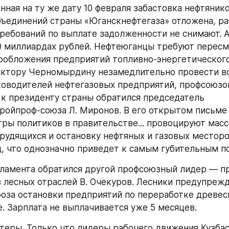
нная на ту же дату 10 февраля забастовка нефтянико
ъединений страны «Юганскнефтегаза» отложена, ра
ребований по выплате задолженности не снимают. А
0 миллиардах рублей. Нефтеюганцы требуют пересм
ообложения предприятий топливно-энергетического
ктору Черномырдину незамедлительно провести вс
оводителей нефтегазовых предприятий, профсоюзов 
 к президенту страны обратился председатель 
ройпроф-союза Л. Миронов. В его открытом письме г
гры политиков в правительстве... провоцируют масс
рудящихся и остановку нефтяных и газовых месторо
, что однозначно приведет к самым губительным по
ламента обратился другой профсоюзный лидер — пр
 лесных отраслей В. Очекуров. Лесники предупрежда
роза остановки предприятий по переработке древесн
. Зарплата не выплачивается уже 5 месяцев.
теры. Только что лидеры рабочего движения Кузбас