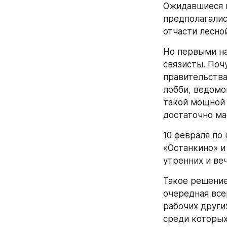
Ожидавшиеся в
предполагалис
отчасти лесно
Но первыми на
связисты. Поч
правительства
лобби, ведомо
такой мощной 
достаточно ма
10 февраля по
«Останкино» и
утренних и ве
Такое решение
очередная все
рабочих други
среди которых