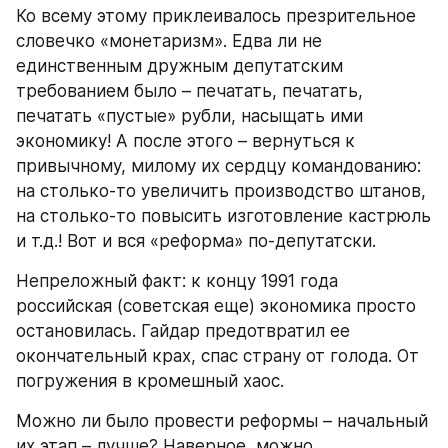
Ко всему этому приклеивалось презрительное 
словечко «монетаризм». Едва ли не 
единственным дружным депутатским 
требованием было – печатать, печатать, 
печатать «пустые» рубли, насыщать ими 
экономику! А после этого – вернуться к 
привычному, милому их сердцу командованию: 
на столько-то увеличить производство штанов, 
на столько-то повысить изготовление кастрюль 
и т.д.! Вот и вся «реформа» по-депутатски.
Непреложный факт: к концу 1991 года 
российская (советская еще) экономика просто 
остановилась. Гайдар предотвратил ее 
окончательный крах, спас страну от голода. От 
погружения в кромешный хаос.
Можно ли было провести реформы – начальный 
их этап – лучше? Наверное, можно. 