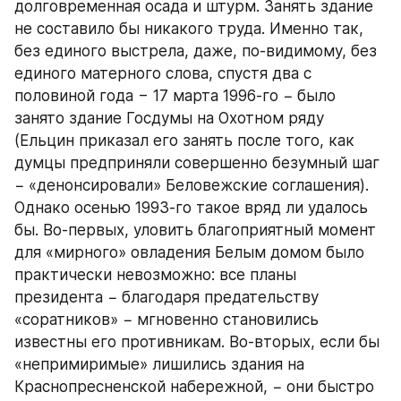
долговременная осада и штурм. Занять здание 
не составило бы никакого труда. Именно так, 
без единого выстрела, даже, по-видимому, без 
единого матерного слова, спустя два с 
половиной года − 17 марта 1996-го − было 
занято здание Госдумы на Охотном ряду 
(Ельцин приказал его занять после того, как 
думцы предприняли совершенно безумный шаг 
− «денонсировали» Беловежские соглашения). 
Однако осенью 1993-го такое вряд ли удалось 
бы. Во-первых, уловить благоприятный момент 
для «мирного» овладения Белым домом было 
практически невозможно: все планы 
президента − благодаря предательству 
«соратников» − мгновенно становились 
известны его противникам. Во-вторых, если бы 
«непримиримые» лишились здания на 
Краснопресненской набережной, − они быстро 