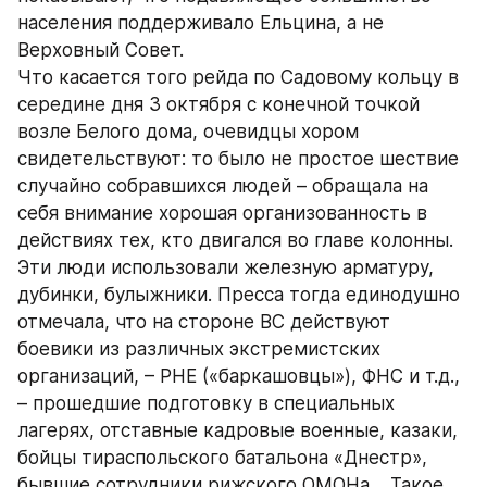
населения поддерживало Ельцина, а не 
Верховный Совет.
Что касается того рейда по Садовому кольцу в 
середине дня 3 октября с конечной точкой 
возле Белого дома, очевидцы хором 
свидетельствуют: то было не простое шествие 
случайно собравшихся людей – обращала на 
себя внимание хорошая организованность в 
действиях тех, кто двигался во главе колонны. 
Эти люди использовали железную арматуру, 
дубинки, булыжники. Пресса тогда единодушно 
отмечала, что на стороне ВС действуют 
боевики из различных экстремистских 
организаций, – РНЕ («баркашовцы»), ФНС и т.д., 
– прошедшие подготовку в специальных 
лагерях, отставные кадровые военные, казаки, 
бойцы тираспольского батальона «Днестр», 
бывшие сотрудники рижского ОМОНа… Такое 