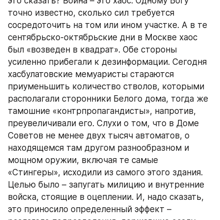
это сказать? Война – это хаос. Одному Богу 
точно известно, сколько сил требуется 
сосредоточить на том или ином участке. А в те 
сентябрьско-октябрьские дни в Москве хаос 
был «возведен в квадрат». Обе стороны 
усиленно прибегали к дезинформации. Сегодня 
хасбулатовские мемуаристы стараются 
приуменьшить количество стволов, которыми 
располагали сторонники Белого дома, тогда же 
тамошние «контрпропагандисты», напротив, 
преувеличивали его. Слухи о том, что в Доме 
Советов не менее двух тысяч автоматов, о 
находящемся там другом разнообразном и 
мощном оружии, включая те самые 
«Стингеры», исходили из самого этого здания. 
Целью было – запугать милицию и внутренние 
войска, стоящие в оцеплении. И, надо сказать, 
это приносило определенный эффект – 