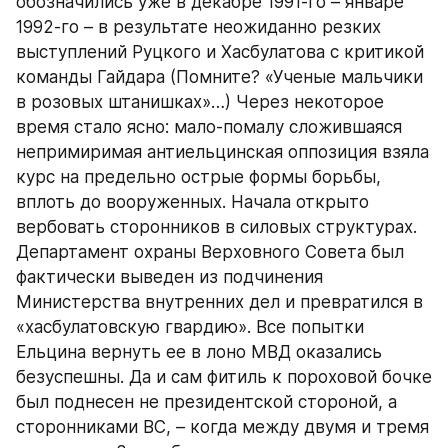
обозначились уже в декабре 1991-го – январе 
1992-го – в результате неожиданно резких 
выступлений Руцкого и Хасбулатова с критикой 
команды Гайдара (Помните? «Ученые мальчики 
в розовых штанишках»…) Через некоторое 
время стало ясно: мало-помалу сложившаяся 
непримиримая антиельцинская оппозиция взяла 
курс на предельно острые формы борьбы, 
вплоть до вооруженных. Начала открыто 
вербовать сторонников в силовых структурах. 
Департамент охраны Верховного Совета был 
фактически выведен из подчинения 
Министерства внутренних дел и превратился в 
«хасбулатовскую гвардию». Все попытки 
Ельцина вернуть ее в лоно МВД оказались 
безуспешны. Да и сам фитиль к пороховой бочке 
был поднесен не президентской стороной, а 
сторонниками ВС, – когда между двумя и тремя 