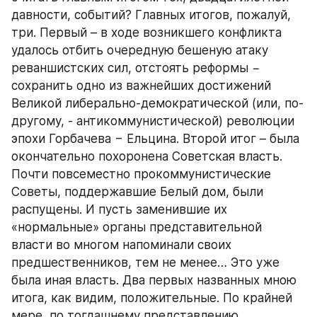
давности, событий? Главных итогов, пожалуй, 
три. Первый – в ходе возникшего конфликта 
удалось отбить очередную бешеную атаку 
реваншистских сил, отстоять реформы − 
сохранить одно из важнейших достижений 
Великой либерально-демократической (или, по-
другому, - антикоммунистической) революции 
эпохи Горбачева − Ельцина. Второй итог – была 
окончательно похоронена Советская власть. 
Почти повсеместно прокоммунистические 
Советы, поддержавшие Белый дом, были 
распущены. И пусть заменившие их 
«нормальные» органы представительной 
власти во многом напоминали своих 
предшественников, тем не менее… Это уже 
была иная власть. Два первых названных мною 
итога, как видим, положительные. По крайней 
мере, по тогдашнему представлению 