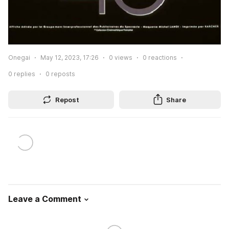
Onegai
May 12, 2023, 17:26
0
views
0
reactions
0
replies
0
reposts
Repost
Share
Leave a Comment