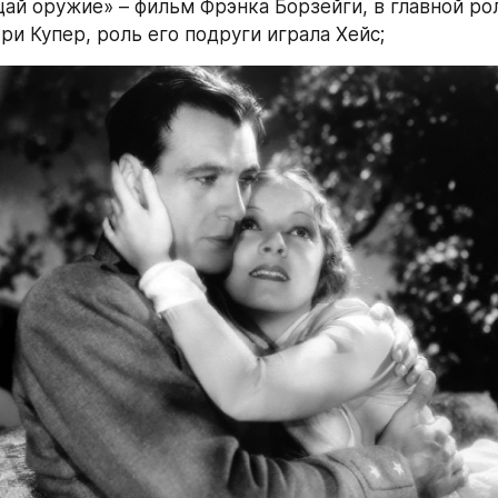
щай оружие» – фильм Фрэнка Борзейги, в главной рол
ри Купер, роль его подруги играла Хейс;