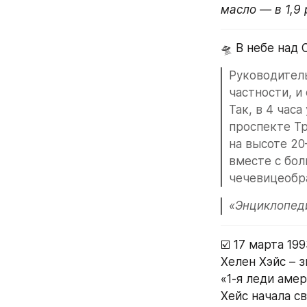
масло — в 1,9 
🛸 В небе над
Руководитель
частности, и
Так, в 4 часа
проспекте Тр
на высоте 20
вместе с бол
чечевицеобра
«Энциклопеди
☑️ 17 марта 19
Хелен Хэйс – 
«1-я леди амер
Хейс начала с