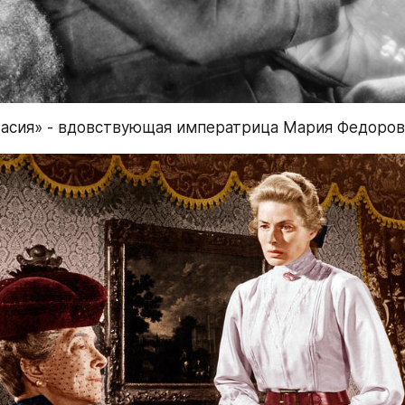
астасия» - вдовствующая императрица Мария Федоро