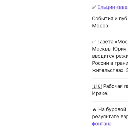
✅ 
Ельцин «вве
События и пуб
Мороз
✅ Газета «Мос
Москвы Юрия Л
вводится режи
России в гран
жительства». 
🇮🇶 Рабочая 
Ираке.
🔥 На буровой 
результате вз
фонтана
.