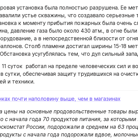
ровая установка была полностью разрушена. Ее мет
авалили устье скважины, что создавало серьезные т
ановка к моменту прибытия пожарных была очень сл
на, давление газа было около 430 атм., в огне были
орудование, а в непосредственной близости от огня
аллонов. Столб пламени достигал ширины 15-18 мет
 Обстановка усугублялась тем, что дул сильный зап
 11 суток  работал на пределе человеческих сил и в
 в сутки, обеспечивая защиту трудившихся на очистк
й и техники.
ках почти наполовину выше, чем в магазинах
та цены на основные продовольственные товары выро
о с начала года 70 продуктов питания, за которыми 
скомстат России, подорожали в среднем на 63 проце
родукты с начала года подорожали вдвое, молочные