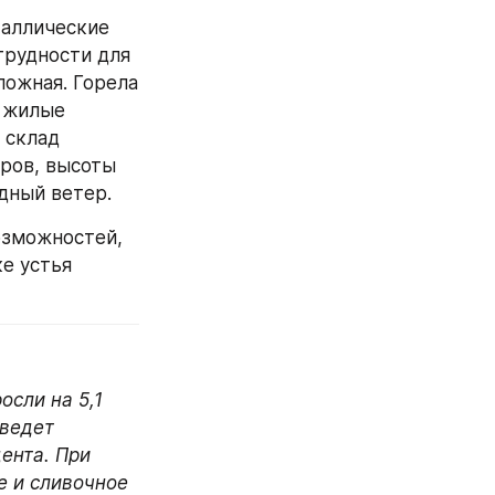
аллические 
рудности для 
ожная. Горела 
 жилые 
 склад 
ров, высоты 
адный ветер.
озможностей, 
е устья 
сли на 5,1 
ведет 
нта. При 
 и сливочное 