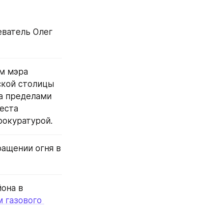
ватель Олег 
м мэра 
кой столицы 
 пределами 
ста 
рокуратурой.
ащении огня в 
она в 
газового 