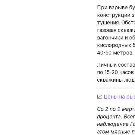
При взрыве бу
конструкции з
тушения. Обст
газовая скважи
вагончики и об
кислородных б
40-50 метров.
Личный состав
по 15-20 часов
скважины люде
📈 
Цены на рын
Со 2 по 9 мар
процента. Всег
наблюдение Го
этом мясные п