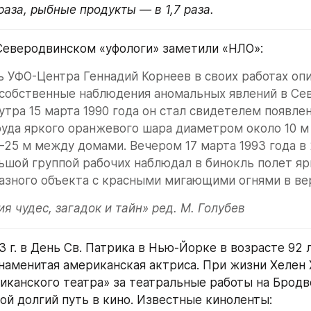
раза, рыбные продукты — в 1,7 раза.
 Северодвинском «уфологи» заметили «НЛО»:
 УФО-Центра Геннадий Корнеев в своих работах опис
 собственные наблюдения аномальных явлений в Сев
 утра 15 марта 1990 года он стал свидетелем появлен
уда яркого оранжевого шара диаметром около 10 м и
–25 м между домами. Вечером 17 марта 1993 года в 2
ьшой группой рабочих наблюдал в бинокль полет ярк
зного объекта с красными мигающими огнями в вер
я чудес, загадок и тайн» ред. М. Голубев
93 г. в День Св. Патрика в Нью-Йорке в возрасте 92 
знаменитая американская актриса. При жизни Хелен 
иканского театра» за театральные работы на Бродвее.
вой долгий путь в кино. Известные киноленты: