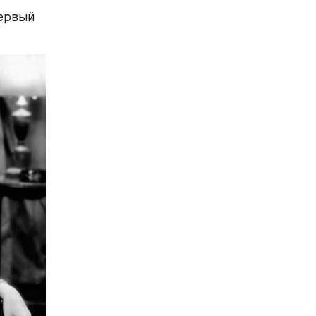
ервый 