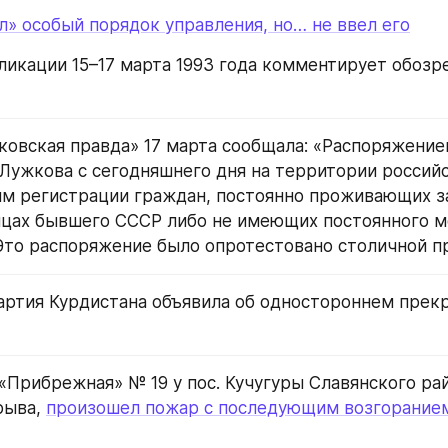
л» особый порядок управления, но… не ввел его
ликации 15–17 марта 1993 года комментирует обозре
ковская правда» 17 марта сообщала: «Распоряжение
ужкова с сегодняшнего дня на территории российс
м регистрации граждан, постоянно проживающих за
ицах бывшего СССР либо не имеющих постоянного ме
Это распоряжение было опротестовано столичной п
партия Курдистана объявила об одностороннем прекр
«Прибрежная» № 19 у пос. Кучугуры Славянского рай
рыва, 
произошел пожар с последующим возгоранием 