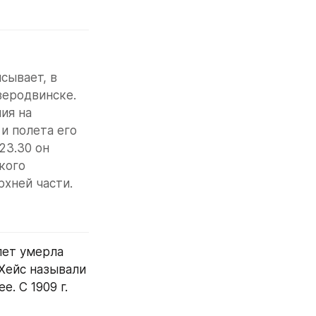
ывает, в 
еродвинске. 
ия на 
 полета его 
3.30 он 
ого 
хней части.
лет умерла 
Хейс называли 
 С 1909 г. 