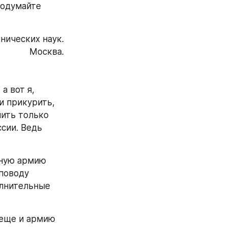
подумайте 
нических наук.
Москва.
 вот я, 
 прикурить, 
лить только 
ии. Ведь 
ную армию 
поводу 
лнительные 
еще и армию 