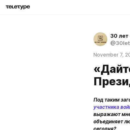
30 лет
@30let
November 7, 2
«Дайт
Прези
Под таким заг
участника вой
выражают мнен
объединяет лю
сегодня?