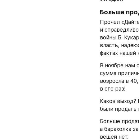
Больше про
Прочел «Дайте
и справедливо
войны Б. Кука
власть, надею
фактах нашей 
В ноябре нам 
сумма приличн
возросла в 40
в сто раз!
Каков выход? 
были продать 
Больше продат
а барахолка з
вещей нет.