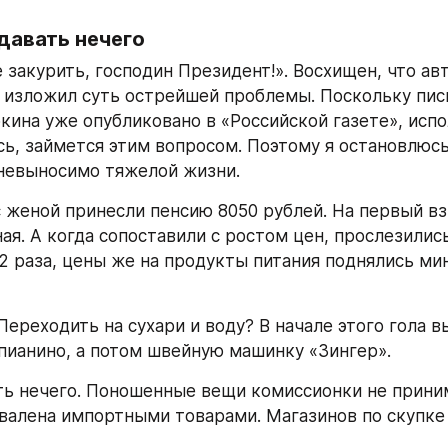
давать нечего
 закурить, господин Президент!». Восхищен, что авт
 изложил суть острейшей проблемы. Поскольку пись
ркина уже опубликовано в «Российской газете», испо
сь, займется этим вопросом. Поэтому я остановлюсь 
невыносимо тяжелой жизни.
с женой принесли пенсию 8050 рублей. На первый вз
ая. А когда сопоставили с ростом цен, прослезились
,2 раза, цены же на продукты питания поднялись ми
Переходить на сухари и воду? В начале этого гола 
пианино, а потом швейную машинку «Зингер».
ь нечего. Поношенные вещи комиссионки не приним
авалена импортными товарами. Магазинов по скупке