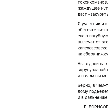
токсикоманов,
жаждущее нутр
даст «закурить
Я участник и 
обстоятельства
свою пагубную
вылечат от это
капеэсэсовско
на сберкнижку
Вы отдали на х
скрупулезной 
и почем вы мог
Верно, в чем-т
дому подъедет
и в дальнейше
Л. БОРИСОВ,