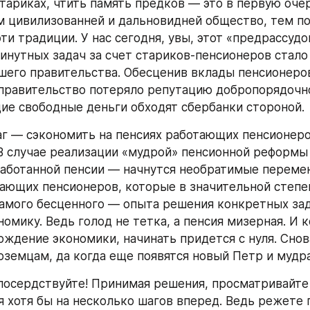
стариках, чтить память предков — это в первую оче
 цивилизованней и дальновидней общество, тем по
и традиции. У нас сегодня, увы, этот «предрассудок»
нутных задач за счет стариков-пенсионеров стало 
шего правительства. Обесценив вклады пенсионеров
 правительство потеряло репутацию добропорядочно
е свободные деньги обходят сбербанки стороной.
 — сэкономить на пенсиях работающих пенсионеров
В случае реализации «мудрой» пенсионной реформы
работанной пенсии — начнутся необратимые перемен
ающих пенсионеров, которые в значительной степен
амого бесценного — опыта решения конкретных зада
омику. Ведь голод не тетка, а пенсия мизерная. И к
ождение экономики, начинать придется с нуля. Снов
оземцам, да когда еще появятся новый Петр и мудра
лосердствуйте! Принимая решения, просматривайте 
я хотя бы на несколько шагов вперед. Ведь режете п