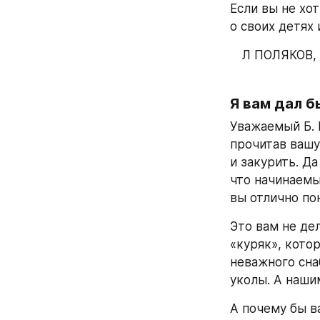
Если вы не хот
о своих детях 
Л ПОЛЯКОВ, 
Я вам дал б
Уважаемый Б. К
прочитав вашу
и закурить. Да
что начинаемы
вы отлично пон
Это вам не де
«куряк», котор
неважного сна
уколы. А наши
А почему бы в