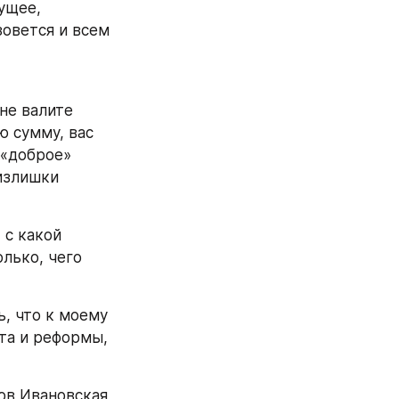
щее, 
овется и всем 
не валите 
 сумму, вас 
 «доброе» 
излишки 
с какой 
ько, чего 
, что к моему 
а и реформы, 
ов Ивановская 