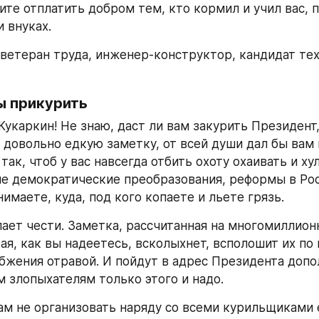
ите отплатить добром тем, кто кормил и учил вас, 
и внуках.
ветеран труда, инженер-конструктор, кандидат тех
ы прикурить
укаркин! Не знаю, даст ли вам закурить Президент, а
 довольно едкую заметку, от всей души дал бы вам и
 так, чтоб у вас навсегда отбить охоту охаивать и ху
е демократические преобразования, реформы в Росс
имаете, куда, под кого копаете и льете грязь.
лает чести. Заметка, рассчитанная на многомиллион
ая, как вы надеетесь, всколыхнет, всполошит их по 
бжения отравой. И пойдут в адрес Президента допо
м злопыхателям только этого и надо.
ам не организовать наряду со всеми курильщиками 