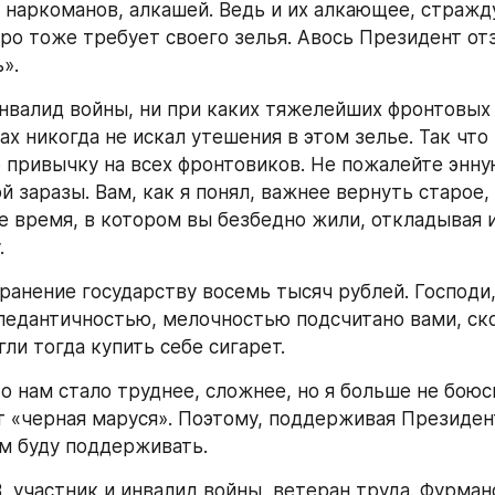
 наркоманов, алкашей. Ведь и их алкающее, стражду
о тоже требует своего зелья. Авось Президент отз
».
инвалид войны, ни при каких тяжелейших фронтовых 
х никогда не искал утешения в этом зелье. Так что 
 привычку на всех фронтовиков. Не пожалейте энную
й заразы. Вам, как я понял, важнее вернуть старое,
е время, в котором вы безбедно жили, откладывая 
.
ранение государству восемь тысяч рублей. Господи, 
педантичностью, мелочностью подсчитано вами, скол
ли тогда купить себе сигарет.
о нам стало труднее, сложнее, но я больше не боюсь
 «черная маруся». Поэтому, поддерживая Президент
м буду поддерживать.
 участник и инвалид войны, ветеран труда. Фурман