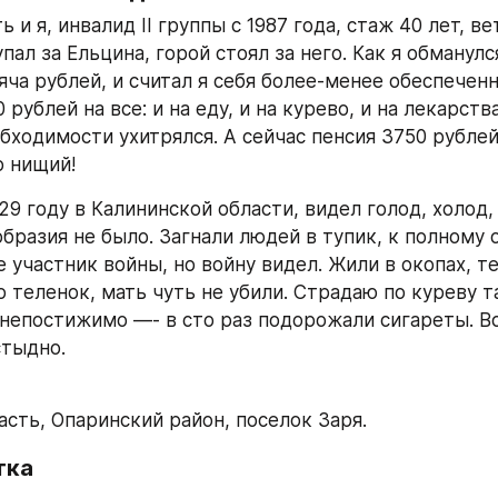
 и я, инвалид II группы с 1987 года, стаж 40 лет, ве
пал за Ельцина, горой стоял за него. Как я обманулся
яча рублей, и считал я себя более-менее обеспеченн
0 рублей на все: и на еду, и на курево, и на лекарств
бходимости ухитрялся. А сейчас пенсия 3750 рублей,
о нищий!
29 году в Калининской области, видел голод, холод, 
образия не было. Загнали людей в тупик, к полному 
не участник войны, но войну видел. Жили в окопах, т
о теленок, мать чуть не убили. Страдаю по куреву так
 непостижимо —- в сто раз подорожали сигареты. Все
стыдно.
асть, Опаринский район, поселок Заря.
тка