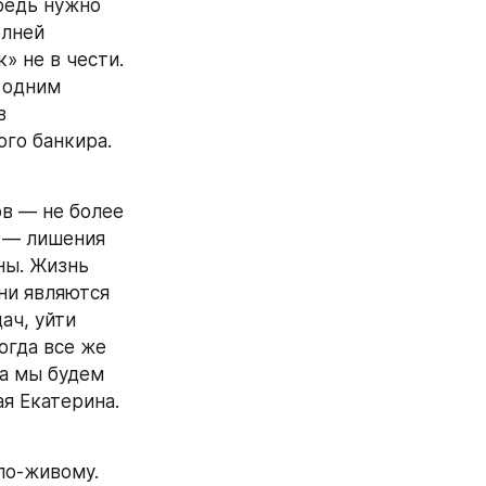
редь нужно 
лней 
 не в чести. 
одним 
 
го банкира. 
 — не более 
 — лишения 
ы. Жизнь 
и являются 
ч, уйти 
огда все же 
а мы будем 
я Екатерина.
о-живому. 