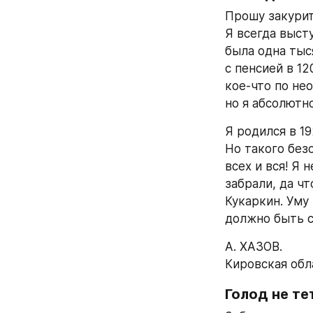
Прошу закурить
Я всегда высту
была одна тыс
с пенсией в 12
кое-что по нео
но я абсолютн
Я родился в 19
Но такого без
всех и вся! Я 
забрали, да чт
Кукаркин. Уму
должно быть 
А. ХАЗОВ.
Кировская обл
Голод не те