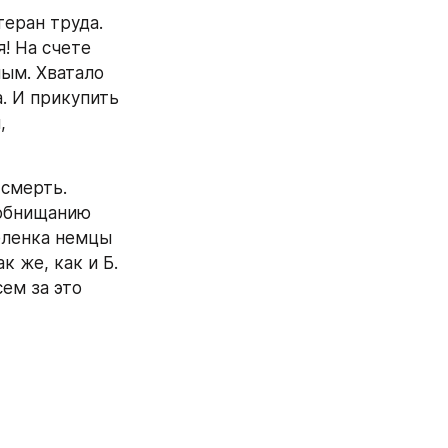
теран труда. 
! На счете 
ым. Хватало 
а. И прикупить 
 
смерть. 
обнищанию 
еленка немцы 
 же, как и Б. 
м за это 