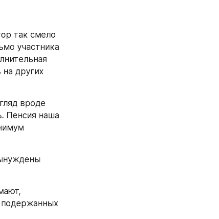
ор так смело 
мо участника 
лнительная 
на других 
гляд вроде 
. Пенсия наша 
нимум 
вынуждены 
ают, 
 подержанных 