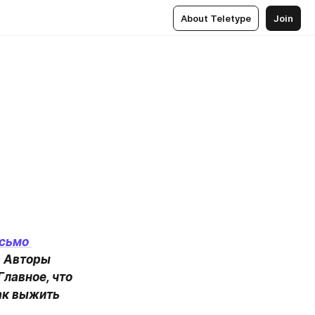
About Teletype
Join
сьмо 
 Авторы 
лавное, что 
ак выжить 