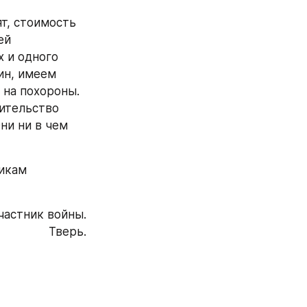
т, стоимость 
й 
 и одного 
ин, имеем 
на похороны. 
ительство 
и ни в чем 
икам 
частник войны.
Тверь.