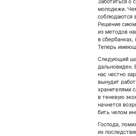
Заботиться о 
молодежи. Чем
соблюдаются эт
Решение сиюми
из методов на
в сбербанках,
Теперь имеющи
Следующий шаг
дальновиден. 
нас честно за
вынудит работ
хранителями с
в теневую экон
начнется возр
бить челом ин
Господа, поми
их последстви