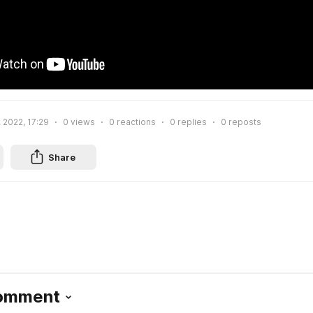
 2022, 17:29
0
views
0
reactions
0
replies
0
reposts
Share
Comment