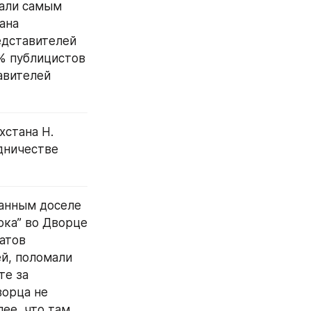
али самым 
на 
едставителей 
% публицистов 
вителей 
стана Н. 
ничестве 
анным доселе 
ка” во Дворце 
атов 
й, поломали 
е за 
орца не 
ее, что там 