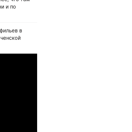
 и по 
фильев в 
ченской 