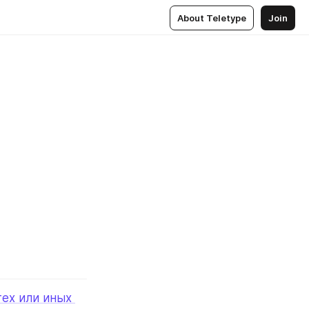
About Teletype
Join
ех или иных 