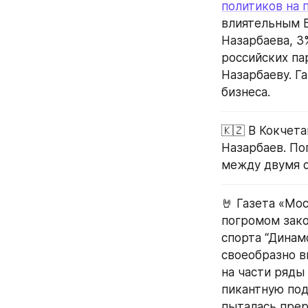
политиков на 
влиятельным Б
Назарбаева, 3
российских па
Назарбаеву. Г
бизнеса.
🇰🇿 В Кокчета
Назарбаев. По
между двумя 
🤘 Газета «Мо
погромом зако
спорта “Динам
своеобразно в
на части ряды 
пикантную под
пыталась прерв