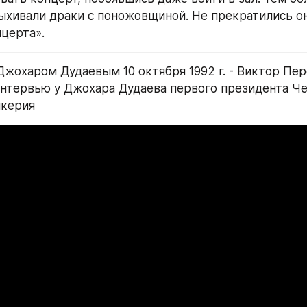
ыхивали драки с поножовщиной. Не прекратились они
церта».
 Джохаром Дудаевым 10 октября 1992 г. - Виктор Пер
интервью у Джохара Дудаева первого президента Че
чкерия