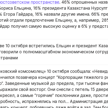
постсоветском пространстве
. 46% опрошенных назв
ориса Ельцина, 16% президента Казахстана Нурсулта
% Егора Гайдара, 16% назвали другие имена. 66% пр
ртий отдали предпочтение Ельцину, а, например, 28
айдар получил самую высокую оценку в 6% у предста
ве 10 октября встретились Ельцин и президент Казах
говорили о полномасштабном экономическом сотруд
странами
сковский комсомолец» 10 октября сообщала: «Невид
нчился позавчера концерт “Корпорации тяжелого ро
о”. Заведенные музыкой до предела, три тысячи фан
ыражали свой восторг. Они снесли с петель 15 двере
кресел, а самые “горячие” поклонники даже, простит
робность, испражнялись на пол… Администрация дв
ать концерт, побоявшись даже войти в зал. Тем бол