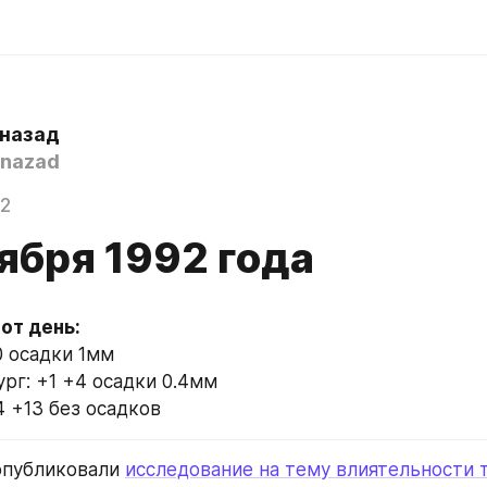
 назад
nazad
22
ября 1992 года
тот день:
0 осадки 1мм
рг: +1 +4 осадки 0.4мм
4 +13 без осадков
опубликовали 
исследование на тему влиятельности т