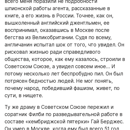
всего меня поразили не подробности 
шпионской работы агента, рассказанные в 
книге, а его жизнь в России. Точнее, как он, 
вышколенный английский джентльмен, ее 
воспринимал, оказавшись в Москве после 
бегства из Великобритании. Судя по всему, 
англичанин испытал шок от того, что увидел. Он 
рисковал жизнью ради справедливого 
общества, которое, как ему казалось, строили в 
Советском Союзе, а увидел совсем иное… И 
потому несколько лет беспробудно пил. Он был 
потрясен бедностью людей. Не мог понять, 
почему народ, победивший фашизм, живет, по 
сути, в нищете.
Ту же драму в Советском Союзе пережил и 
соратник Филби по разведывательной работе в 
составе «кембриджской пятерки» Гай Берджес. 
Он умер в Москве, когда ему был всего 51 год.