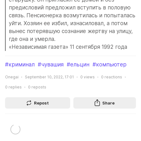
предисловий предложил вступить в половую 
связь. Пенсионерка возмутилась и попыталась 
уйти. Хозяин ее избил, изнасиловал, а потом 
вынес потерявшую сознание жертву на улицу, 
где она и умерла.
«Независимая газета» 11 сентября 1992 года
#криминал
#чувашия
#ельцин
#компьютер
Onegai
September 10, 2022, 17:01
0
views
0
reactions
0
replies
0
reposts
Repost
Share