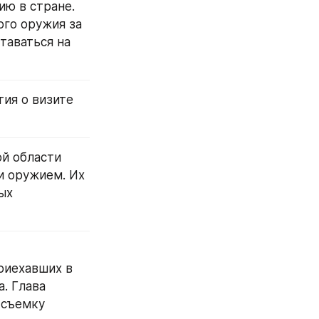
ю в стране. 
го оружия за 
аваться на 
тия о визите 
й области 
 оружием. Их 
х 
риехавших в 
. Глава 
съемку 