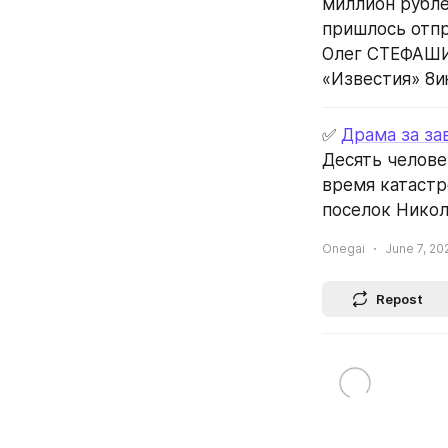
миллион рубле
пришлось отпр
Олег СТЕФАШИ
«Известия» 8и
✅ 
Драма за за
Десять челове
время катастр
поселок Никол
Onegai
June 7, 20
Repost