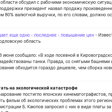
области обсудил с рабочими экономическую ситуаци
поддержки президент назвал продажу произведенно
ом 80% валютной выручки, по его словам, должно ост
ает еще одно - последнее - повышение цен
 - Извес
рдловскую область
8 июня сообщало: «В ходе посевной в Кировоградско
задействованы танки. Правда, со снятыми башнями и
вание обходится гораздо дешевле, чем сборка новы
чарование постигло японских кинематографистов, п
ть фильм об экологических проблемах этого региона
истрации Б. Каюпов запросил с них в виде платы за 