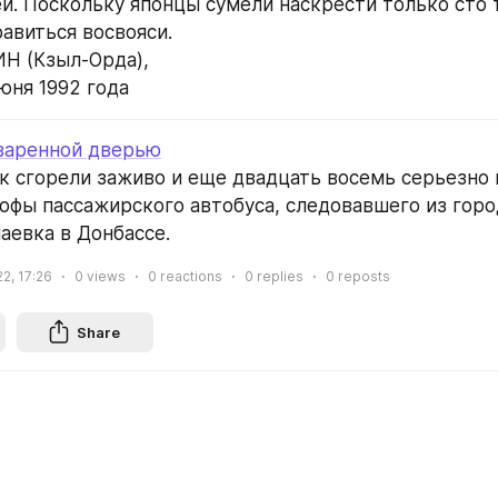
й. Поскольку японцы сумели наскрести только сто т
авиться восвояси.
Н (Кзыл-Орда),
юня 1992 года
варенной дверью
к сгорели заживо и еще двадцать восемь серьезно 
офы пассажирского автобуса, следовавшего из город
аевка в Донбассе.
22, 17:26
0
views
0
reactions
0
replies
0
reposts
Share