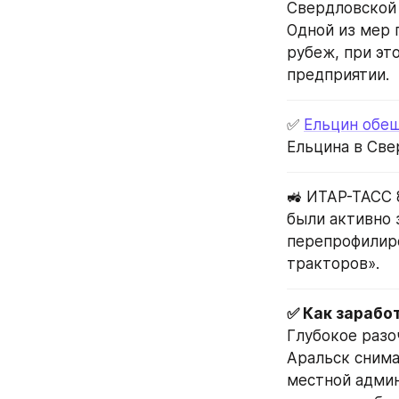
Свердловской 
Одной из мер 
рубеж, при эт
предприятии.
✅ 
Ельцин обещ
Ельцина в Све
🚜 ИТАР-ТАСС 
были активно 
перепрофилиро
тракторов».
Глубокое разо
Аральск снима
местной админ