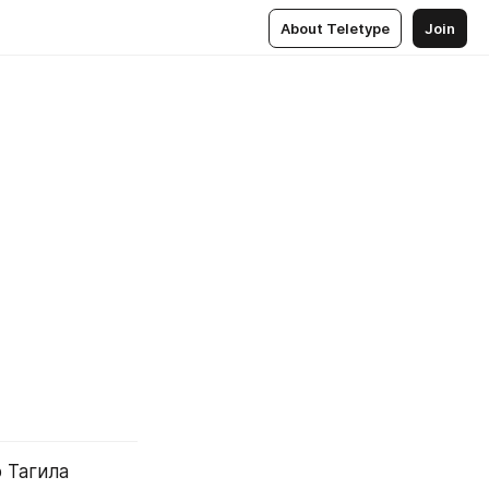
About Teletype
Join
Тагила 