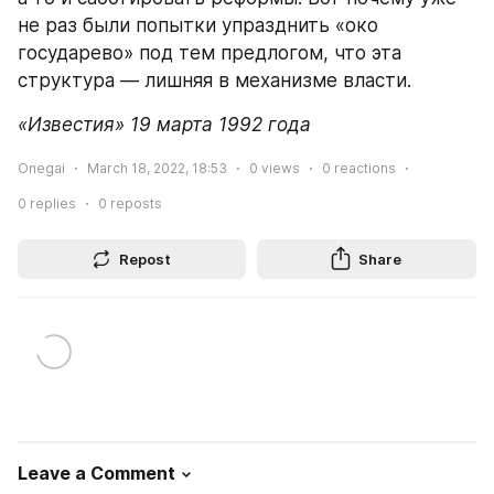
не раз были попытки упразднить «око 
государево» под тем предлогом, что эта 
структура — лишняя в механизме власти.
«Известия» 19 марта 1992 года
Onegai
March 18, 2022, 18:53
0
views
0
reactions
0
replies
0
reposts
Repost
Share
Leave a Comment