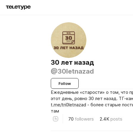
30 лет назад
@30letnazad
Follow
Ежедневные «старости» о том, что п
этот день, ровно 30 лет назад. ТГ-ка
t.me/tri0letnazad
- более старые пост
там
70
followers
2.4K
posts