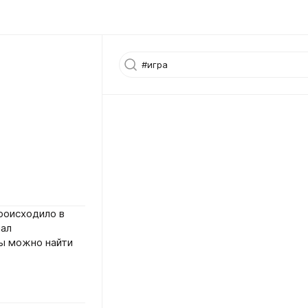
роисходило в
нал
ы можно найти